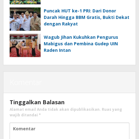
Sasaran
Puncak HUT ke-1 PRI: Dari Donor
Darah Hingga BBM Gratis, Bukti Dekat
dengan Rakyat
Wagub Jihan Kukuhkan Pengurus
Mabigus dan Pembina Gudep UIN
Raden Intan
Komentar
Tinggalkan Balasan
Alamat email Anda tidak akan dipublikasikan.
Ruas yang
wajib ditandai
*