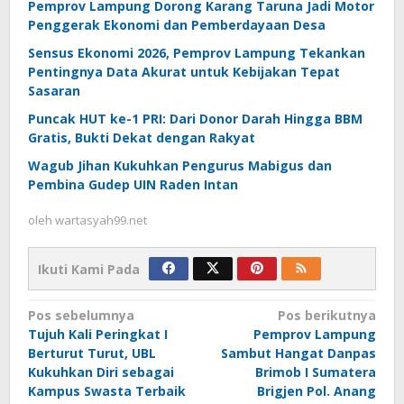
Pemprov Lampung Dorong Karang Taruna Jadi Motor
Penggerak Ekonomi dan Pemberdayaan Desa
Sensus Ekonomi 2026, Pemprov Lampung Tekankan
Pentingnya Data Akurat untuk Kebijakan Tepat
Sasaran
Puncak HUT ke-1 PRI: Dari Donor Darah Hingga BBM
Gratis, Bukti Dekat dengan Rakyat
Wagub Jihan Kukuhkan Pengurus Mabigus dan
Pembina Gudep UIN Raden Intan
oleh
wartasyah99.net
Ikuti Kami Pada
Navigasi
Pos sebelumnya
Pos berikutnya
Tujuh Kali Peringkat I
Pemprov Lampung
pos
Berturut Turut, UBL
Sambut Hangat Danpas
Kukuhkan Diri sebagai
Brimob I Sumatera
Kampus Swasta Terbaik
Brigjen Pol. Anang