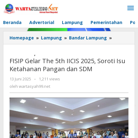
Lewati
ke
konten
Beranda
Advertorial
Lampung
Pemerintahan
Pol
Homepage
»
Lampung
»
Bandar Lampung
»
FISIP
Gelar
The
Pendidikan
,
UNILA
5th
FISIP Gelar The 5th IICIS 2025, Soroti Isu
IICIS
Ketahanan Pangan dan SDM
2025,
Soroti
13 Juni 2025
oleh
-
1,211 views
Isu
wartasyah99.net
oleh
wartasyah99.net
Ketahanan
Pangan
dan
SDM