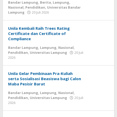
Bandar Lampung
,
Berita
,
Lampung
,
Nasional
,
Pendidikan
,
Universitas Bandar
Lampung
20 Juli 2026
oleh
wartasyah99.net
Unila Kembali Raih Trees Rating
Certificate dan Certificate of
Compliance
Bandar Lampung
,
Lampung
,
Nasional
,
Pendidikan
,
Universitas Lampung
20 Juli
2026
oleh
wartasyah99.net
Unila Gelar Pembinaan Pra-Kuliah
serta Sosialisasi Beasiswa bagi Calon
Maba Pesisir Barat
Bandar Lampung
,
Lampung
,
Nasional
,
Pendidikan
,
Universitas Lampung
20 Juli
2026
oleh
wartasyah99.net