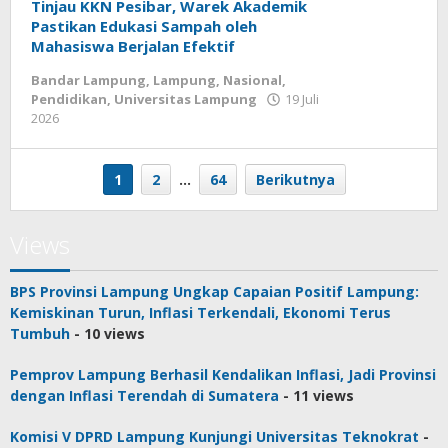
Tinjau KKN Pesibar, Warek Akademik
Pastikan Edukasi Sampah oleh
Mahasiswa Berjalan Efektif
Bandar Lampung
,
Lampung
,
Nasional
,
Pendidikan
,
Universitas Lampung
19 Juli
2026
oleh
wartasyah99.net
1
2
…
64
Berikutnya
Views
BPS Provinsi Lampung Ungkap Capaian Positif Lampung:
Kemiskinan Turun, Inflasi Terkendali, Ekonomi Terus
Tumbuh
- 10 views
Pemprov Lampung Berhasil Kendalikan Inflasi, Jadi Provinsi
dengan Inflasi Terendah di Sumatera
- 11 views
Komisi V DPRD Lampung Kunjungi Universitas Teknokrat
-