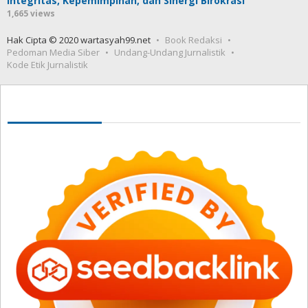
Integritas, Kepemimpinan, dan Sinergi Birokrasi
1,665 views
Hak Cipta © 2020 wartasyah99.net
Book Redaksi
Pedoman Media Siber
Undang-Undang Jurnalistik
Kode Etik Jurnalistik
Seedbacklink