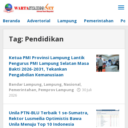
Lewati
ke
konten
Beranda
Advertorial
Lampung
Pemerintahan
Pol
Tag:
Pendidikan
Ketua PMI Provinsi Lampung Lantik
Pengurus PMI Lampung Selatan Masa
Bakti 2026-2031, Tekankan
Pengabdian Kemanusiaan
Bandar Lampung
,
Lampung
,
Nasional
,
Pemerintahan
,
Pemprov Lampung
30 Juli
2026
oleh
wartasyah99.net
Unila PTN-BLU Terbaik 1 se-Sumatra,
Rektor Lusmeilia Optimistis Bawa
Unila Menuju Top 10 Indonesia