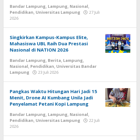
Bandar Lampung
,
Lampung
,
Nasional
,
Pendidikan
,
Universitas Lampung
27 Juli
2026
oleh
wartasyah99.net
Singkirkan Kampus-Kampus Elite,
Mahasiswa UBL Raih Dua Prestasi
Nasional di NATION 2026
Bandar Lampung
,
Berita
,
Lampung
,
Nasional
,
Pendidikan
,
Universitas Bandar
Lampung
23 Juli 2026
oleh
wartasyah99.net
Pangkas Waktu Hitungan Hari Jadi 15
Menit, Drone AI Kumbang Unila Jadi
Penyelamat Petani Kopi Lampung
Bandar Lampung
,
Lampung
,
Nasional
,
Pendidikan
,
Universitas Lampung
22 Juli
2026
oleh
wartasyah99.net