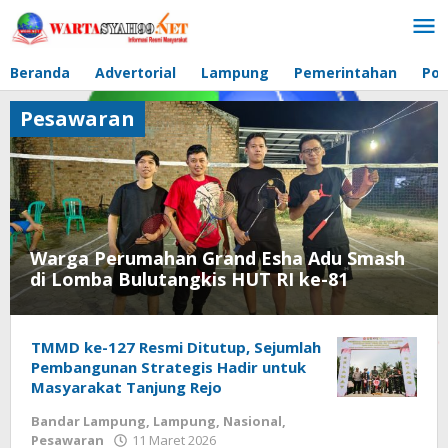
Lewati
ke
konten
Beranda
Advertorial
Lampung
Pemerintahan
Pol
Pesawaran
Warga Perumahan Grand Esha Adu Smash
di Lomba Bulutangkis HUT RI ke-81
Pesawaran
TMMD ke-127 Resmi Ditutup, Sejumlah
6
Pembangunan Strategis Hadir untuk
Agustus
Masyarakat Tanjung Rejo
2026
Bandar Lampung
,
Lampung
,
Nasional
,
oleh
Pesawaran
11 Maret 2026
oleh
wartasyah99.net