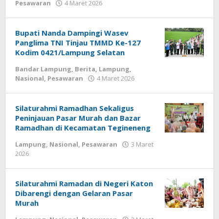
Pesawaran
4 Maret 2026
oleh
wartasyah99.net
Bupati Nanda Dampingi Wasev
Panglima TNI Tinjau TMMD Ke-127
Kodim 0421/Lampung Selatan
Bandar Lampung
,
Berita
,
Lampung
,
Nasional
,
Pesawaran
4 Maret 2026
oleh
wartasyah99.net
Silaturahmi Ramadhan Sekaligus
Peninjauan Pasar Murah dan Bazar
Ramadhan di Kecamatan Tegineneng
Lampung
,
Nasional
,
Pesawaran
3 Maret
2026
oleh
wartasyah99.net
Silaturahmi Ramadan di Negeri Katon
Dibarengi dengan Gelaran Pasar
Murah