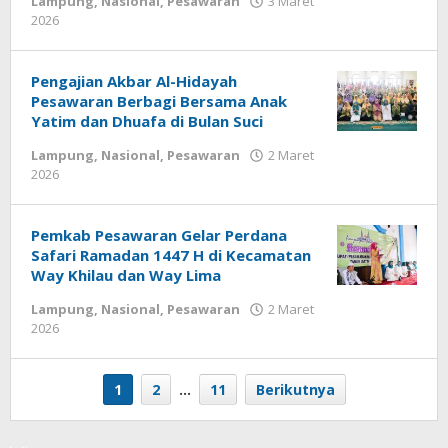
Lampung
,
Nasional
,
Pesawaran
3 Maret
2026
oleh
wartasyah99.net
Pengajian Akbar Al-Hidayah
Pesawaran Berbagi Bersama Anak
Yatim dan Dhuafa di Bulan Suci
Lampung
,
Nasional
,
Pesawaran
2 Maret
2026
oleh
wartasyah99.net
Pemkab Pesawaran Gelar Perdana
Safari Ramadan 1447 H di Kecamatan
Way Khilau dan Way Lima
Lampung
,
Nasional
,
Pesawaran
2 Maret
2026
oleh
wartasyah99.net
1
2
…
11
Berikutnya