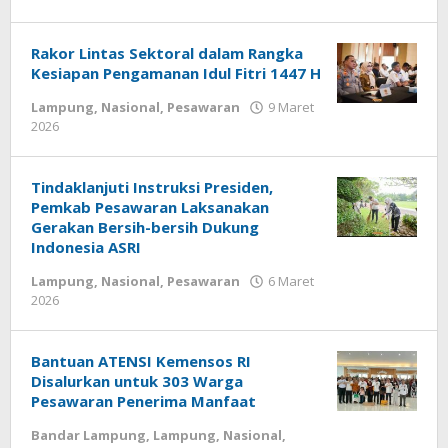
wartasyah99.net
Rakor Lintas Sektoral dalam Rangka
Kesiapan Pengamanan Idul Fitri 1447 H
Lampung
,
Nasional
,
Pesawaran
9 Maret
2026
oleh
wartasyah99.net
Tindaklanjuti Instruksi Presiden,
Pemkab Pesawaran Laksanakan
Gerakan Bersih-bersih Dukung
Indonesia ASRI
Lampung
,
Nasional
,
Pesawaran
6 Maret
2026
oleh
wartasyah99.net
Bantuan ATENSI Kemensos RI
Disalurkan untuk 303 Warga
Pesawaran Penerima Manfaat
Bandar Lampung
,
Lampung
,
Nasional
,