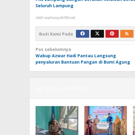
Seluruh Lampung
oleh
wartasyah99.net
Ikuti Kami Pada
Navigasi
Pos sebelumnya
Wabup Azwar Hadi Pantau Langsung
pos
penyaluran Bantuan Pangan di Bumi Agung
Jangan Lewatkan