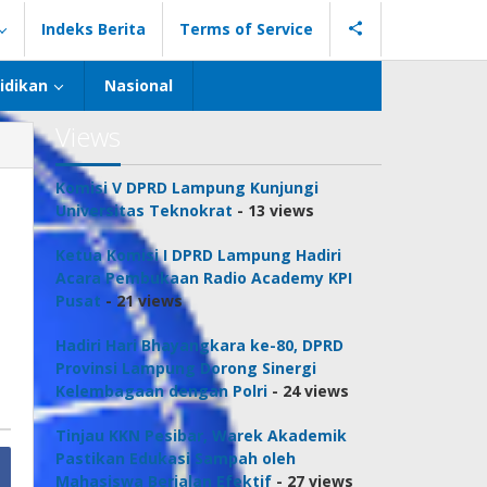
Indeks Berita
Terms of Service
idikan
Nasional
Views
Komisi V DPRD Lampung Kunjungi
Universitas Teknokrat
- 13 views
Ketua Komisi I DPRD Lampung Hadiri
Acara Pembukaan Radio Academy KPI
Pusat
- 21 views
Hadiri Hari Bhayangkara ke-80, DPRD
Provinsi Lampung Dorong Sinergi
Kelembagaan dengan Polri
- 24 views
Tinjau KKN Pesibar, Warek Akademik
Pastikan Edukasi Sampah oleh
Mahasiswa Berjalan Efektif
- 27 views