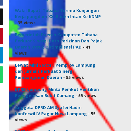
Wakil Bupati Tubaba Terima Kunjungan
Kerja pangdam XXI Raden Intan Ke KDMP
- 35 views
Pemerintah Daerah Kabupaten Tubaba
Perkuat Sinergi Data Perizinan Dan Pajak
Daerah Untuk Optimalisasi PAD
- 41
views
Lewat Mini Soccer, Pemprov Lampung
dan Jurnalis Perkuat Sinergi
Pembangunan Daerah
- 55 views
DPRD Lampung Minta Pemkot Hentikan
Penggerusan Bukit Camang
- 55 views
Anggota DPRD AM Syafei Hadiri
Konferwil IV Pagar Nusa Lampung
- 55
views