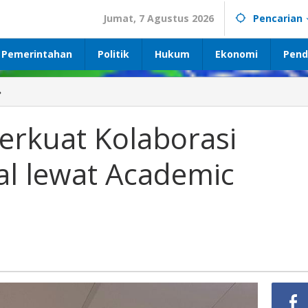
Jumat, 7 Agustus 2026
Pencarian
Pemerintahan
Politik
Hukum
Ekonomi
Pend
»
Akademisi
UBL
Perkuat
erkuat Kolaborasi
Kolaborasi
Pendidikan
al lewat Academic
Global
lewat
Academic
Mobility
2026