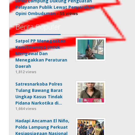
DPRD Lampung Dukung Penguatan
Pelayanan Publik Lewat Penyerahan
Opini Ombudsman
- 55 views
Berita Populer
Satpol PP Menegaskan
Komitmennya Untuk
Mengawal Dan
Menegakkan Peraturan
Daerah
1,812 views
Satresnarkoba Polres
Tulang Bawang Barat
Ungkap Kasus Tindak
Pidana Narkotika di…
1,664 views
Hadapi Ancaman El Niño,
Polda Lampung Perkuat
Kesiapsiagaan Nasional