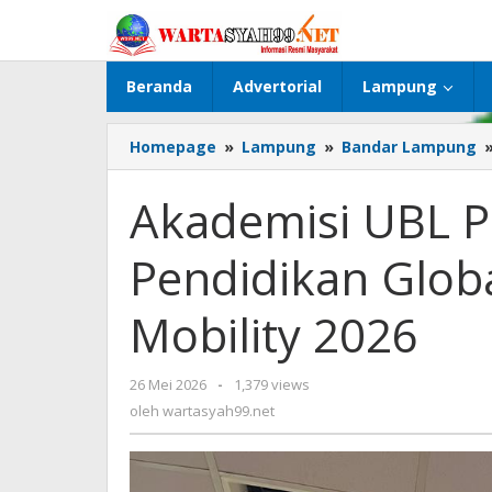
Lewati
ke
konten
Beranda
Advertorial
Lampung
Homepage
»
Lampung
»
Bandar Lampung
Akademisi UBL P
Pendidikan Glob
Mobility 2026
26 Mei 2026
oleh
-
1,379 views
wartasyah99.net
oleh
wartasyah99.net