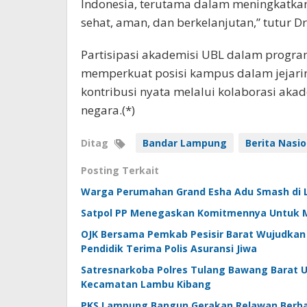
Indonesia, terutama dalam meningkatka
sehat, aman, dan berkelanjutan,” tutur Dr.
Partisipasi akademisi UBL dalam progra
memperkuat posisi kampus dalam jejari
kontribusi nyata melalui kolaborasi aka
negara.(*)
Ditag
Bandar Lampung
Berita Nasio
Posting Terkait
Warga Perumahan Grand Esha Adu Smash di L
Satpol PP Menegaskan Komitmennya Untuk 
OJK Bersama Pemkab Pesisir Barat Wujudkan 
Pendidik Terima Polis Asuransi Jiwa
Satresnarkoba Polres Tulang Bawang Barat U
Kecamatan Lambu Kibang
PKS Lampung Bangun Gerakan Relawan Berbas