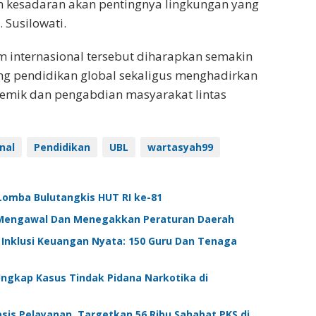
n kesadaran akan pentingnya lingkungan yang
 Susilowati.
m internasional tersebut diharapkan semakin
ng pendidikan global sekaligus menghadirkan
demik dan pengabdian masyarakat lintas
nal
Pendidikan
UBL
wartasyah99
omba Bulutangkis HUT RI ke-81
Mengawal Dan Menegakkan Peraturan Daerah
Inklusi Keuangan Nyata: 150 Guru Dan Tenaga
ngkap Kasus Tindak Pidana Narkotika di
is Pelayanan, Targetkan 56 Ribu Sahabat PKS di