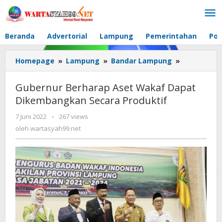
Lewati
ke
konten
Beranda
Advertorial
Lampung
Pemerintahan
Pol
Homepage
»
Lampung
»
Bandar Lampung
»
Gubernur
Berharap
Aset
Gubernur Berharap Aset Wakaf Dapat
Wakaf
Dikembangkan Secara Produktif
Dapat
Dikemban
7 Juni 2022
oleh
-
267 views
Secara
wartasyah99.net
oleh
wartasyah99.net
Produktif