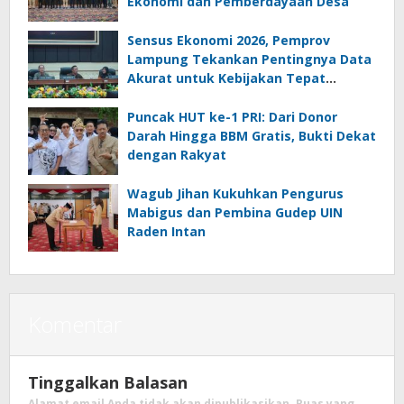
Ekonomi dan Pemberdayaan Desa
Sensus Ekonomi 2026, Pemprov
Lampung Tekankan Pentingnya Data
Akurat untuk Kebijakan Tepat
Sasaran
Puncak HUT ke-1 PRI: Dari Donor
Darah Hingga BBM Gratis, Bukti Dekat
dengan Rakyat
Wagub Jihan Kukuhkan Pengurus
Mabigus dan Pembina Gudep UIN
Raden Intan
Komentar
Tinggalkan Balasan
Alamat email Anda tidak akan dipublikasikan.
Ruas yang