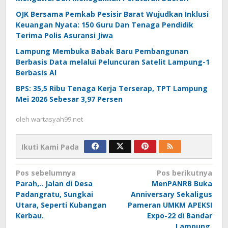
OJK Bersama Pemkab Pesisir Barat Wujudkan Inklusi
Keuangan Nyata: 150 Guru Dan Tenaga Pendidik
Terima Polis Asuransi Jiwa
Lampung Membuka Babak Baru Pembangunan
Berbasis Data melalui Peluncuran Satelit Lampung-1
Berbasis AI
BPS: 35,5 Ribu Tenaga Kerja Terserap, TPT Lampung
Mei 2026 Sebesar 3,97 Persen
oleh
wartasyah99.net
Ikuti Kami Pada
Navigasi
Pos sebelumnya
Pos berikutnya
Parah,.. Jalan di Desa
MenPANRB Buka
pos
Padangratu, Sungkai
Anniversary Sekaligus
Utara, Seperti Kubangan
Pameran UMKM APEKSI
Kerbau.
Expo-22 di Bandar
Lampung.