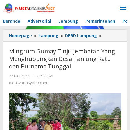
Lewati
ke
konten
Beranda
Advertorial
Lampung
Pemerintahan
Pol
Homepage
»
Lampung
»
DPRD Lampung
»
Mingrum
Gumay
Tinju
Mingrum Gumay Tinju Jembatan Yang
Jembatan
Menghubungkan Desa Tanjung Ratu
Yang
dan Purnama Tunggal
Menghubung
Desa
27 Mei 2022
oleh
-
215 views
Tanjung
wartasyah99.net
oleh
wartasyah99.net
Ratu
dan
Purnama
Tunggal