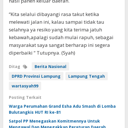
hasil panen keluar daerah.
“Kita selalui dibayangi rasa takut ketika
melewati jalan ini, kalau sampai tidak tau
selahnya ya resiko yang kita terima jatuh
kebawah,apalagi sudah mulai rapuh, sebagai
masyarakat saya sangat berharap ini segera
diperbaiki “ Tutupnya. (Syah)
Ditag
Berita Nasional
DPRD Provinsi Lampung
Lampung Tengah
wartasyah99
Posting Terkait
Warga Perumahan Grand Esha Adu Smash di Lomba
Bulutangkis HUT RI ke-81
Satpol PP Menegaskan Komitmennya Untuk
Mengawal Dan Menegakkan Peraturan Daerah