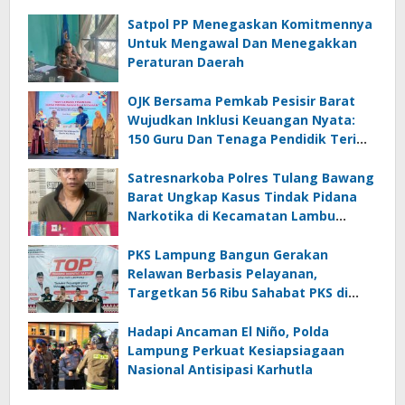
Satpol PP Menegaskan Komitmennya
Untuk Mengawal Dan Menegakkan
Peraturan Daerah
OJK Bersama Pemkab Pesisir Barat
Wujudkan Inklusi Keuangan Nyata:
150 Guru Dan Tenaga Pendidik Terima
Polis Asuransi Jiwa
Satresnarkoba Polres Tulang Bawang
Barat Ungkap Kasus Tindak Pidana
Narkotika di Kecamatan Lambu
Kibang
PKS Lampung Bangun Gerakan
Relawan Berbasis Pelayanan,
Targetkan 56 Ribu Sahabat PKS di
Seluruh Lampung
Hadapi Ancaman El Niño, Polda
Lampung Perkuat Kesiapsiagaan
Nasional Antisipasi Karhutla