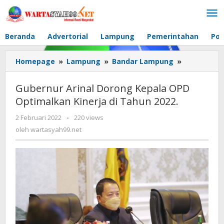
Lewati
ke
konten
Beranda
Advertorial
Lampung
Pemerintahan
Pol
Homepage
»
Lampung
»
Bandar Lampung
»
Gubernur
Arinal
Dorong
Gubernur Arinal Dorong Kepala OPD
Kepala
Optimalkan Kinerja di Tahun 2022.
OPD
Optimalka
2 Februari 2022
oleh
-
220 views
Kinerja
wartasyah99.net
oleh
wartasyah99.net
di
Tahun
2022.