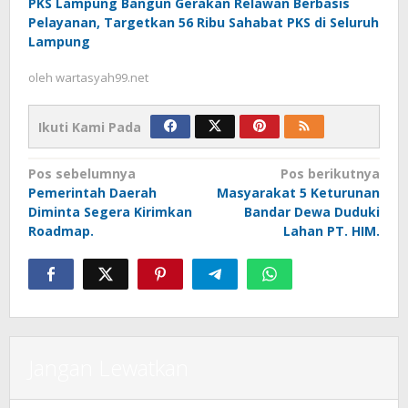
PKS Lampung Bangun Gerakan Relawan Berbasis
Pelayanan, Targetkan 56 Ribu Sahabat PKS di Seluruh
Lampung
oleh
wartasyah99.net
Ikuti Kami Pada
Navigasi
Pos sebelumnya
Pos berikutnya
Pemerintah Daerah
Masyarakat 5 Keturunan
pos
Diminta Segera Kirimkan
Bandar Dewa Duduki
Roadmap.
Lahan PT. HIM.
Jangan Lewatkan