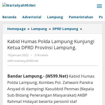
Lewati
ke
konten
Beranda
Advertorial
Lampung
Pemerintahan
Pol
Homepage
»
Lampung
»
DPRD Lampung
»
Kabid
Humas
Polda
Kabid Humas Polda Lampung Kunjungi
Lampung
Ketua DPRD Provinsi Lampung.
Kunjungi
Ketua
19 Januari 2022
oleh
-
214 views
DPRD
wartasyah99.net
oleh
wartasyah99.net
Provinsi
Lampung.
Bandar Lampung,- (WS99.Net)
Kabid Humas
Polda Lampung, Kombes Pol. Zahwani Pandra
Arsyad di dampingi Kasubbid Penmas (Kepala
Sub Bidang Penerangan Masyarakat) AKBP
Rahmat Hidayat beserta personil staf