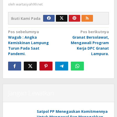
oleh
wartasyah99.net
Ikuti Kami Pada
Navigasi
Pos sebelumnya
Pos berikutnya
Wagub : Angka
Granat Bersolawat,
pos
Kemiskinan Lampung
Mengawali Program
Turun Pada Saat
Kerja DPC Granat
Pandemi.
Lampura.
Jangan Lewatkan
Satpol PP Menegaskan Komitmennya
Untuk Mengawal Dan Menegakkan