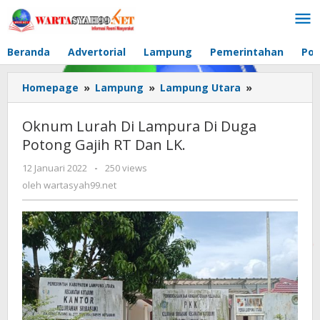
Lewati
ke
konten
Beranda
Advertorial
Lampung
Pemerintahan
Pol
Homepage
»
Lampung
»
Lampung Utara
»
Oknum
Lurah
Di
Oknum Lurah Di Lampura Di Duga
Lampura
Potong Gajih RT Dan LK.
Di
Duga
12 Januari 2022
oleh
-
250 views
Potong
wartasyah99.net
oleh
wartasyah99.net
Gajih
RT
Dan
LK.