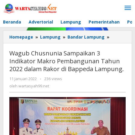
Lewati
ke
konten
Beranda
Advertorial
Lampung
Pemerintahan
Pol
Homepage
»
Lampung
»
Bandar Lampung
»
Wagub
Chusnunia
Sampaikan
Wagub Chusnunia Sampaikan 3
3
Indikator Makro Pembangunan Tahun
Indikator
2022 dalam Rakor di Bappeda Lampung.
Makro
Pembangu
11 Januari 2022
oleh
-
236 views
Tahun
wartasyah99.net
oleh
wartasyah99.net
2022
dalam
Rakor
di
Bappeda
Lampung.