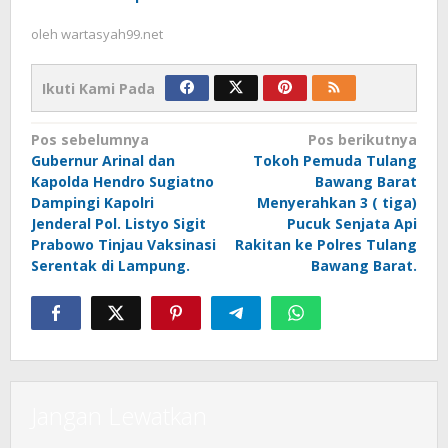
oleh
wartasyah99.net
Ikuti Kami Pada
Navigasi
Pos sebelumnya
Pos berikutnya
Gubernur Arinal dan
Tokoh Pemuda Tulang
pos
Kapolda Hendro Sugiatno
Bawang Barat
Dampingi Kapolri
Menyerahkan 3 ( tiga)
Jenderal Pol. Listyo Sigit
Pucuk Senjata Api
Prabowo Tinjau Vaksinasi
Rakitan ke Polres Tulang
Serentak di Lampung.
Bawang Barat.
Jangan Lewatkan