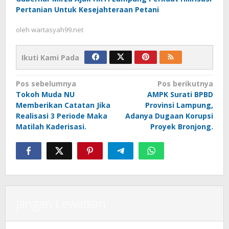
Pertanian Untuk Kesejahteraan Petani
oleh
wartasyah99.net
Ikuti Kami Pada
Navigasi
Pos sebelumnya
Pos berikutnya
Tokoh Muda NU
AMPK Surati BPBD
pos
Memberikan Catatan Jika
Provinsi Lampung,
Realisasi 3 Periode Maka
Adanya Dugaan Korupsi
Matilah Kaderisasi.
Proyek Bronjong.
Jangan Lewatkan