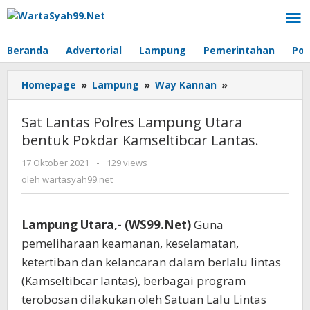
Lewati
ke
konten
Beranda
Advertorial
Lampung
Pemerintahan
Pol
Homepage
»
Lampung
»
Way Kannan
»
Sat
Lantas
Polres
Sat Lantas Polres Lampung Utara
Lampung
bentuk Pokdar Kamseltibcar Lantas.
Utara
bentuk
17 Oktober 2021
oleh
-
129 views
Pokdar
wartasyah99.net
oleh
wartasyah99.net
Kamseltibcar
Lantas.
Lampung Utara,- (WS99.Net)
Guna
pemeliharaan keamanan, keselamatan,
ketertiban dan kelancaran dalam berlalu lintas
(Kamseltibcar lantas), berbagai program
terobosan dilakukan oleh Satuan Lalu Lintas