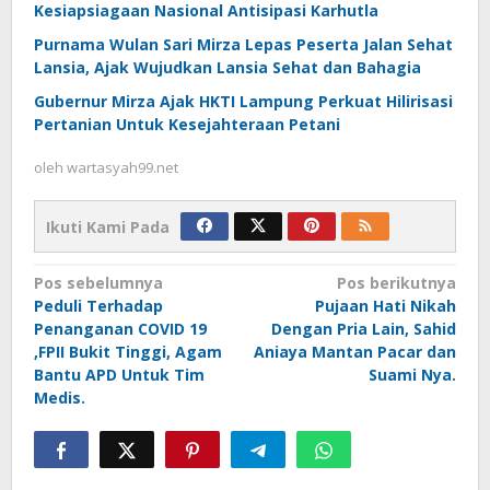
Kesiapsiagaan Nasional Antisipasi Karhutla
Purnama Wulan Sari Mirza Lepas Peserta Jalan Sehat
Lansia, Ajak Wujudkan Lansia Sehat dan Bahagia
Gubernur Mirza Ajak HKTI Lampung Perkuat Hilirisasi
Pertanian Untuk Kesejahteraan Petani
oleh
wartasyah99.net
Ikuti Kami Pada
Navigasi
Pos sebelumnya
Pos berikutnya
Peduli Terhadap
Pujaan Hati Nikah
pos
Penanganan COVID 19
Dengan Pria Lain, Sahid
,FPII Bukit Tinggi, Agam
Aniaya Mantan Pacar dan
Bantu APD Untuk Tim
Suami Nya.
Medis.