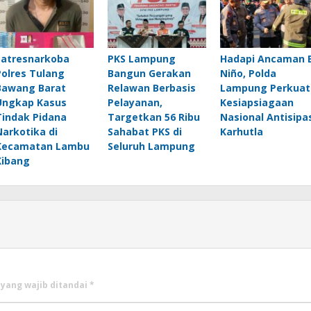
Satresnarkoba
PKS Lampung
Hadapi Ancaman E
Polres Tulang
Bangun Gerakan
Niño, Polda
Bawang Barat
Relawan Berbasis
Lampung Perkuat
Ungkap Kasus
Pelayanan,
Kesiapsiagaan
Tindak Pidana
Targetkan 56 Ribu
Nasional Antisipa
Narkotika di
Sahabat PKS di
Karhutla
Kecamatan Lambu
Seluruh Lampung
Kibang
 yang wajib ditandai
*