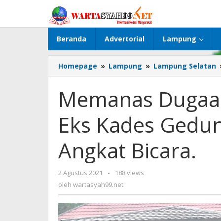
Lewati
ke
konten
Beranda
Advertorial
Lampung
Homepage
»
Lampung
»
Lampung Selatan
Memanas Dugaan
Eks Kades Gedu
Angkat Bicara.
2 Agustus 2021
oleh
-
188 views
wartasyah99.net
oleh
wartasyah99.net