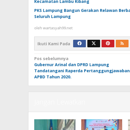
Kecamatan Lambu Kibang
PKS Lampung Bangun Gerakan Relawan Berbas
Seluruh Lampung
oleh
wartasyah99.net
Ikuti Kami Pada
Navigasi
Pos sebelumnya
Gubernur Arinal dan DPRD Lampung
pos
Tandatangani Raperda Pertanggungjawaban
APBD Tahun 2020.
Jangan Lewatkan