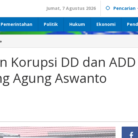
Jumat, 7 Agustus 2026
Pencarian
Pemerintahan
Politik
Hukum
Ekonomi
Pend
»
Memanas
Dugaan
Korupsi
 Korupsi DD dan ADD
DD
dan
ng Agung Aswanto
ADD
Eks
Kades
Gedung
Agung
Aswanto
Angkat
Bicara.