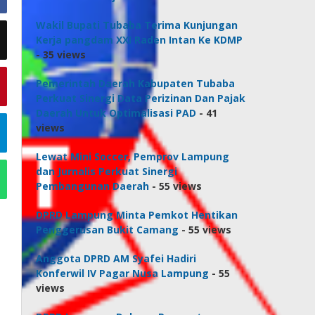
Wakil Bupati Tubaba Terima Kunjungan
Kerja pangdam XXI Raden Intan Ke KDMP
- 35 views
Pemerintah Daerah Kabupaten Tubaba
Perkuat Sinergi Data Perizinan Dan Pajak
Daerah Untuk Optimalisasi PAD
- 41
views
Lewat Mini Soccer, Pemprov Lampung
dan Jurnalis Perkuat Sinergi
Pembangunan Daerah
- 55 views
DPRD Lampung Minta Pemkot Hentikan
Penggerusan Bukit Camang
- 55 views
Anggota DPRD AM Syafei Hadiri
Konferwil IV Pagar Nusa Lampung
- 55
views