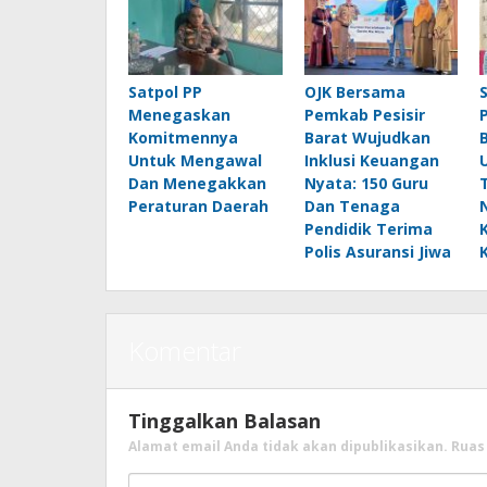
Satpol PP
OJK Bersama
Menegaskan
Pemkab Pesisir
Komitmennya
Barat Wujudkan
Untuk Mengawal
Inklusi Keuangan
Dan Menegakkan
Nyata: 150 Guru
Peraturan Daerah
Dan Tenaga
Pendidik Terima
Polis Asuransi Jiwa
Komentar
Tinggalkan Balasan
Alamat email Anda tidak akan dipublikasikan.
Ruas