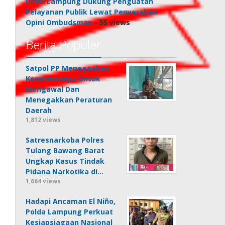
DPRD Lampung Dukung Penguatan
Pelayanan Publik Lewat Penyerahan
Opini Ombudsman
- 55 views
Berita Populer
Satpol PP Menegaskan
Komitmennya Untuk
Mengawal Dan
Menegakkan Peraturan
Daerah
1,812 views
Satresnarkoba Polres
Tulang Bawang Barat
Ungkap Kasus Tindak
Pidana Narkotika di…
1,664 views
Hadapi Ancaman El Niño,
Polda Lampung Perkuat
Kesiapsiagaan Nasional