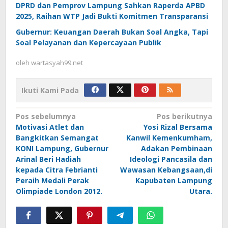
DPRD dan Pemprov Lampung Sahkan Raperda APBD
2025, Raihan WTP Jadi Bukti Komitmen Transparansi
Gubernur: Keuangan Daerah Bukan Soal Angka, Tapi
Soal Pelayanan dan Kepercayaan Publik
oleh
wartasyah99.net
Ikuti Kami Pada
Navigasi
Pos sebelumnya
Pos berikutnya
Motivasi Atlet dan
Yosi Rizal Bersama
pos
Bangkitkan Semangat
Kanwil Kemenkumham,
KONI Lampung, Gubernur
Adakan Pembinaan
Arinal Beri Hadiah
Ideologi Pancasila dan
kepada Citra Febrianti
Wawasan Kebangsaan,di
Peraih Medali Perak
Kapubaten Lampung
Olimpiade London 2012.
Utara.