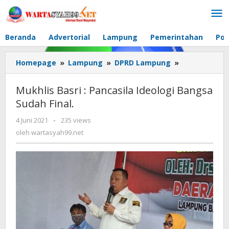
Lewati
ke
konten
Beranda
Advertorial
Lampung
Pemerintahan
Pol
Homepage
»
Lampung
»
DPRD Lampung
»
Mukhlis
Basri
:
Mukhlis Basri : Pancasila Ideologi Bangsa
Pancasila
Sudah Final.
Ideologi
Bangsa
4 Juni 2021
oleh
-
235 views
Sudah
wartasyah99.net
oleh
wartasyah99.net
Final.