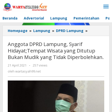
Lewati
ke
konten
Beranda
Advertorial
Lampung
Pemerintahan
Pol
Homepage
»
Lampung
»
DPRD Lampung
»
Anggota
DPRD
Lampung,
Anggota DPRD Lampung, Syarif
Syarif
Hidayat;Tempat Wisata yang Ditutup
Hidayat;Tem
Bukan Mudik yang Tidak Diperbolehkan.
Wisata
yang
21 April 2021
oleh
-
257 views
Ditutup
wartasyah99.net
oleh
wartasyah99.net
Bukan
Mudik
yang
Tidak
Diperbolehka