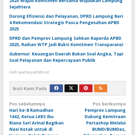
2025 Wujud Komitmen Bersama Wujudkan Lampung
Sejahtera
Dorong Efisiensi dan Pelayanan, DPRD Lampung Beri
4 Rekomendasi Strategis Pasca Pengesahan APBD
2025
DPRD dan Pemprov Lampung Sahkan Raperda APBD
2025, Raihan WTP Jadi Bukti Komitmen Transparansi
Gubernur: Keuangan Daerah Bukan Soal Angka, Tapi
Soal Pelayanan dan Kepercayaan Publik
oleh
wartasyah99.net
Ikuti Kami Pada
Navigasi
Pos sebelumnya
Pos berikutnya
Hari ke-8 Ramadhan
Pemprov Lampung
pos
1442, Ketua LKKS Ibu
Dukung Kemitraan
Riana Sari Arinal Bagikan
Pertashop Melalui
Nasi Kotak untuk di
BUMD/BUMDes,