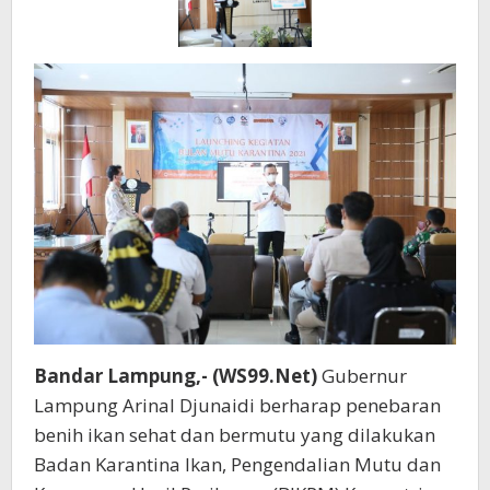
Arinal
Berharap
Dapat
Mendukun
Pemenuha
Protein
Masyaraka
Lampung.
Bandar Lampung,- (WS99.Net)
Gubernur
Lampung Arinal Djunaidi berharap penebaran
benih ikan sehat dan bermutu yang dilakukan
Badan Karantina Ikan, Pengendalian Mutu dan