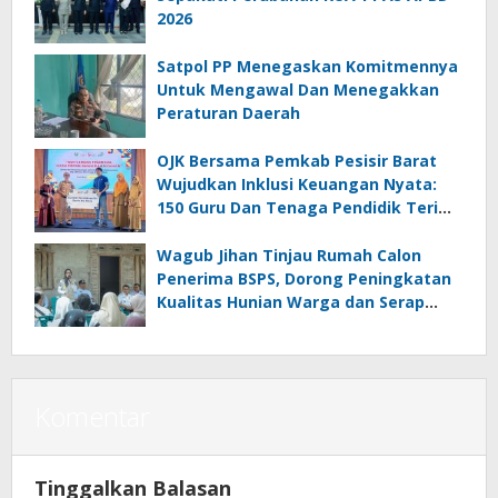
2026
Satpol PP Menegaskan Komitmennya
Untuk Mengawal Dan Menegakkan
Peraturan Daerah
OJK Bersama Pemkab Pesisir Barat
Wujudkan Inklusi Keuangan Nyata:
150 Guru Dan Tenaga Pendidik Terima
Polis Asuransi Jiwa
Wagub Jihan Tinjau Rumah Calon
Penerima BSPS, Dorong Peningkatan
Kualitas Hunian Warga dan Serap
Aspirasi Masyarakat
Komentar
Tinggalkan Balasan