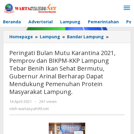
Lewati
ke
konten
Beranda
Advertorial
Lampung
Pemerintahan
Pol
Homepage
»
Lampung
»
Bandar Lampung
»
Peringati
Bulan
Mutu
Peringati Bulan Mutu Karantina 2021,
Karantina
Pemprov dan BIKPM-KKP Lampung
2021,
Tebar Benih Ikan Sehat Bermutu,
Pemprov
dan
Gubernur Arinal Berharap Dapat
BIKPM-
Mendukung Pemenuhan Protein
KKP
Masyarakat Lampung.
Lampung
Tebar
14 April 2021
oleh
-
261 views
Benih
wartasyah99.net
oleh
wartasyah99.net
Ikan
Sehat
Bermutu,
Gubernur