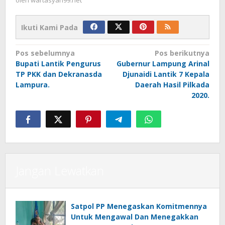
oleh
wartasyah99.net
Ikuti Kami Pada
Navigasi
Pos sebelumnya
Pos berikutnya
Bupati Lantik Pengurus
Gubernur Lampung Arinal
pos
TP PKK dan Dekranasda
Djunaidi Lantik 7 Kepala
Lampura.
Daerah Hasil Pilkada
2020.
Jangan Lewatkan
Satpol PP Menegaskan Komitmennya
Untuk Mengawal Dan Menegakkan