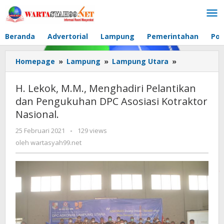
Lewati
ke
konten
Beranda
Advertorial
Lampung
Pemerintahan
Pol
Homepage
»
Lampung
»
Lampung Utara
»
H.
Lekok,
M.M.,
H. Lekok, M.M., Menghadiri Pelantikan
Menghadiri
dan Pengukuhan DPC Asosiasi Kotraktor
Pelantikan
Nasional.
dan
Pengukuhan
25 Februari 2021
oleh
-
129 views
DPC
wartasyah99.net
oleh
wartasyah99.net
Asosiasi
Kotraktor
Nasional.