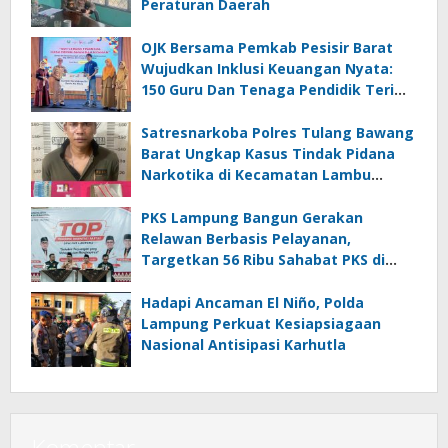
Peraturan Daerah
OJK Bersama Pemkab Pesisir Barat
Wujudkan Inklusi Keuangan Nyata:
150 Guru Dan Tenaga Pendidik Terima
Polis Asuransi Jiwa
Satresnarkoba Polres Tulang Bawang
Barat Ungkap Kasus Tindak Pidana
Narkotika di Kecamatan Lambu
Kibang
PKS Lampung Bangun Gerakan
Relawan Berbasis Pelayanan,
Targetkan 56 Ribu Sahabat PKS di
Seluruh Lampung
Hadapi Ancaman El Niño, Polda
Lampung Perkuat Kesiapsiagaan
Nasional Antisipasi Karhutla
Komentar