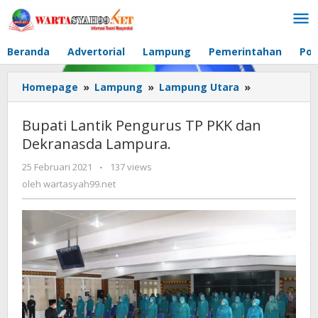
Lewati
ke
konten
Beranda
Advertorial
Lampung
Pemerintahan
Pol
Homepage
»
Lampung
»
Lampung Utara
»
Bupati
Lantik
Pengurus
Bupati Lantik Pengurus TP PKK dan
TP
Dekranasda Lampura.
PKK
dan
25 Februari 2021
oleh
-
137 views
Dekranasda
wartasyah99.net
oleh
wartasyah99.net
Lampura.