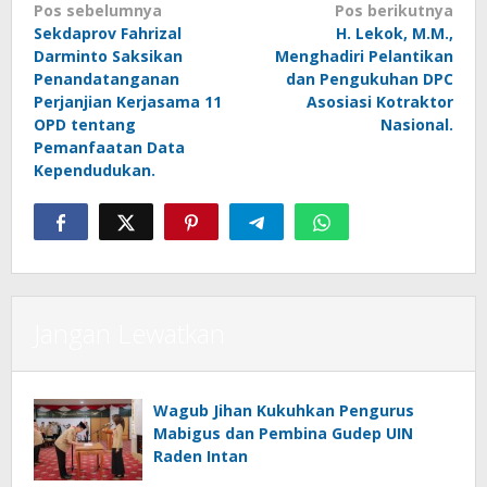
Navigasi
Pos sebelumnya
Pos berikutnya
Sekdaprov Fahrizal
H. Lekok, M.M.,
pos
Darminto Saksikan
Menghadiri Pelantikan
Penandatanganan
dan Pengukuhan DPC
Perjanjian Kerjasama 11
Asosiasi Kotraktor
OPD tentang
Nasional.
Pemanfaatan Data
Kependudukan.
Jangan Lewatkan
Wagub Jihan Kukuhkan Pengurus
Mabigus dan Pembina Gudep UIN
Raden Intan