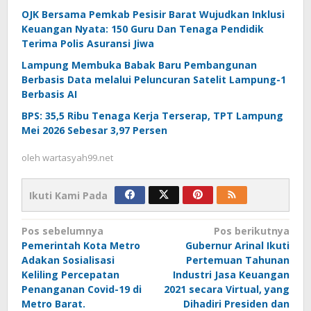
OJK Bersama Pemkab Pesisir Barat Wujudkan Inklusi
Keuangan Nyata: 150 Guru Dan Tenaga Pendidik
Terima Polis Asuransi Jiwa
Lampung Membuka Babak Baru Pembangunan
Berbasis Data melalui Peluncuran Satelit Lampung-1
Berbasis AI
BPS: 35,5 Ribu Tenaga Kerja Terserap, TPT Lampung
Mei 2026 Sebesar 3,97 Persen
oleh
wartasyah99.net
Ikuti Kami Pada
Navigasi
Pos sebelumnya
Pos berikutnya
Pemerintah Kota Metro
Gubernur Arinal Ikuti
pos
Adakan Sosialisasi
Pertemuan Tahunan
Keliling Percepatan
Industri Jasa Keuangan
Penanganan Covid-19 di
2021 secara Virtual, yang
Metro Barat.
Dihadiri Presiden dan