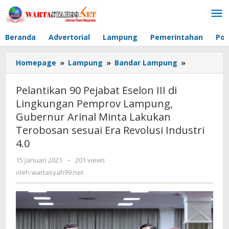
Lewati
ke
konten
Beranda
Advertorial
Lampung
Pemerintahan
Pol
Homepage
»
Lampung
»
Bandar Lampung
»
Pelantikan
90
Pejabat
Pelantikan 90 Pejabat Eselon III di
Eselon
Lingkungan Pemprov Lampung,
III
Gubernur Arinal Minta Lakukan
di
Lingkunga
Terobosan sesuai Era Revolusi Industri
Pemprov
4.0
Lampung,
Gubernur
15 Januari 2021
oleh
-
201 views
wartasyah99.net
Arinal
oleh
wartasyah99.net
Minta
Lakukan
Terobosan
sesuai
Era