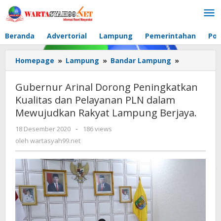
Lewati
ke
konten
Beranda
Advertorial
Lampung
Pemerintahan
Pol
Homepage
»
Lampung
»
Bandar Lampung
»
Gubernur
Arinal
Dorong
Gubernur Arinal Dorong Peningkatkan
Peningkat
Kualitas dan Pelayanan PLN dalam
Kualitas
Mewujudkan Rakyat Lampung Berjaya.
dan
Pelayanan
18 Desember 2020
oleh
-
186 views
PLN
wartasyah99.net
oleh
wartasyah99.net
dalam
Mewujudk
Rakyat
Lampung
Berjaya.