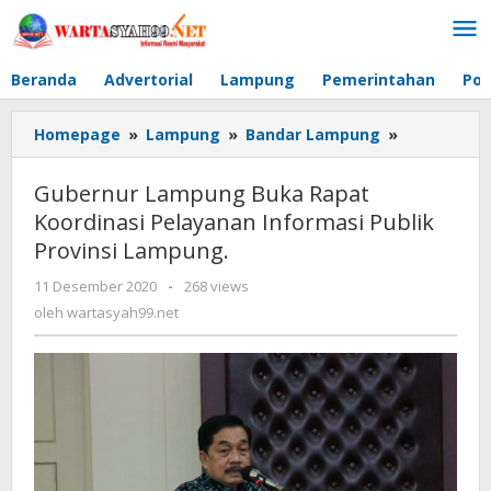
Lewati
ke
konten
Beranda
Advertorial
Lampung
Pemerintahan
Pol
Homepage
»
Lampung
»
Bandar Lampung
»
Gubernur
Lampung
Buka
Gubernur Lampung Buka Rapat
Rapat
Koordinasi Pelayanan Informasi Publik
Koordinasi
Provinsi Lampung.
Pelayanan
Informasi
11 Desember 2020
oleh
-
268 views
Publik
wartasyah99.net
oleh
wartasyah99.net
Provinsi
Lampung.