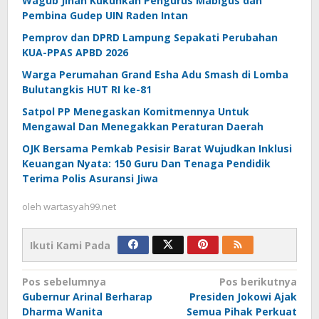
Wagub Jihan Kukuhkan Pengurus Mabigus dan
Pembina Gudep UIN Raden Intan
Pemprov dan DPRD Lampung Sepakati Perubahan
KUA-PPAS APBD 2026
Warga Perumahan Grand Esha Adu Smash di Lomba
Bulutangkis HUT RI ke-81
Satpol PP Menegaskan Komitmennya Untuk
Mengawal Dan Menegakkan Peraturan Daerah
OJK Bersama Pemkab Pesisir Barat Wujudkan Inklusi
Keuangan Nyata: 150 Guru Dan Tenaga Pendidik
Terima Polis Asuransi Jiwa
oleh
wartasyah99.net
Ikuti Kami Pada
Navigasi
Pos sebelumnya
Pos berikutnya
Gubernur Arinal Berharap
Presiden Jokowi Ajak
pos
Dharma Wanita
Semua Pihak Perkuat