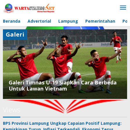
Lewati
ke
konten
Beranda
Advertorial
Lampung
Pemerintahan
Pol
Galeri
Galeri Timnas U-19 Siapkan Cara Berbeda
Untuk Lawan Vietnam
Galeri
,
Views
Olahraga
8
BPS Provinsi Lampung Ungkap Capaian Positif Lampung:
September
Kemiskinan Turun, Inflasi Terkendali, Ekonomi Terus