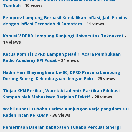
2017
Tumbuh
- 10 views
oleh
wartasyah99.net
Pemprov Lampung Berhasil Kendalikan Inflasi, Jadi Provinsi
dengan Inflasi Terendah di Sumatera
- 11 views
Komisi V DPRD Lampung Kunjungi Universitas Teknokrat
-
14 views
Ketua Komisi I DPRD Lampung Hadiri Acara Pembukaan
Radio Academy KPI Pusat
- 21 views
Hadiri Hari Bhayangkara ke-80, DPRD Provinsi Lampung
Dorong Sinergi Kelembagaan dengan Polri
- 26 views
Tinjau KKN Pesibar, Warek Akademik Pastikan Edukasi
Sampah oleh Mahasiswa Berjalan Efektif
- 28 views
Wakil Bupati Tubaba Terima Kunjungan Kerja pangdam XXI
Raden Intan Ke KDMP
- 36 views
Pemerintah Daerah Kabupaten Tubaba Perkuat Sinergi