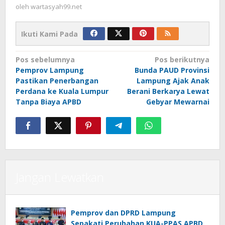
oleh
wartasyah99.net
Ikuti Kami Pada
Navigasi
Pos sebelumnya
Pos berikutnya
Pemprov Lampung
Bunda PAUD Provinsi
pos
Pastikan Penerbangan
Lampung Ajak Anak
Perdana ke Kuala Lumpur
Berani Berkarya Lewat
Tanpa Biaya APBD
Gebyar Mewarnai
Jangan Lewatkan
Pemprov dan DPRD Lampung
Sepakati Perubahan KUA-PPAS APBD