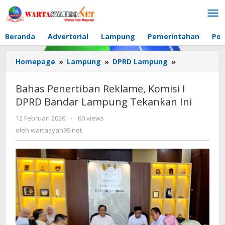
Lewati
ke
konten
Beranda
Advertorial
Lampung
Pemerintahan
Pol
Homepage
»
Lampung
»
DPRD Lampung
»
Bahas
Penertiban
Reklame,
Bahas Penertiban Reklame, Komisi I
Komisi
DPRD Bandar Lampung Tekankan Ini
I
DPRD
12 Februari 2026
oleh
-
60 views
Bandar
wartasyah99.net
oleh
wartasyah99.net
Lampung
Tekankan
Ini