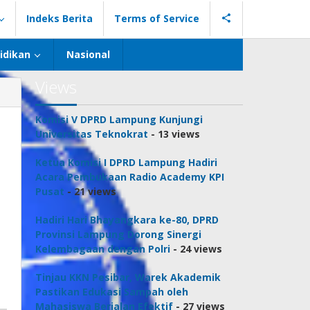
Indeks Berita
Terms of Service
idikan
Nasional
Views
Komisi V DPRD Lampung Kunjungi
Universitas Teknokrat
- 13 views
Ketua Komisi I DPRD Lampung Hadiri
Acara Pembukaan Radio Academy KPI
Pusat
- 21 views
Hadiri Hari Bhayangkara ke-80, DPRD
Provinsi Lampung Dorong Sinergi
Kelembagaan dengan Polri
- 24 views
Tinjau KKN Pesibar, Warek Akademik
Pastikan Edukasi Sampah oleh
Mahasiswa Berjalan Efektif
- 27 views