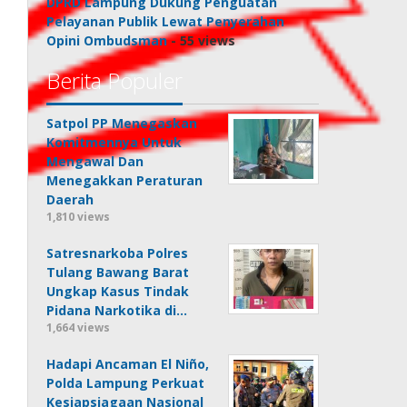
DPRD Lampung Dukung Penguatan
Pelayanan Publik Lewat Penyerahan
Opini Ombudsman
- 55 views
Berita Populer
Satpol PP Menegaskan
Komitmennya Untuk
Mengawal Dan
Menegakkan Peraturan
Daerah
1,810 views
Satresnarkoba Polres
Tulang Bawang Barat
Ungkap Kasus Tindak
Pidana Narkotika di…
1,664 views
Hadapi Ancaman El Niño,
Polda Lampung Perkuat
Kesiapsiagaan Nasional