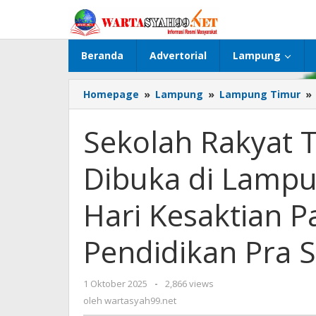
Lewati
ke
konten
Beranda
Advertorial
Lampung
Homepage
»
Lampung
»
Lampung Timur
»
Sekolah Rakyat T
Dibuka di Lamp
Hari Kesaktian P
Pendidikan Pra S
1 Oktober 2025
oleh
-
2,866 views
wartasyah99.net
oleh
wartasyah99.net