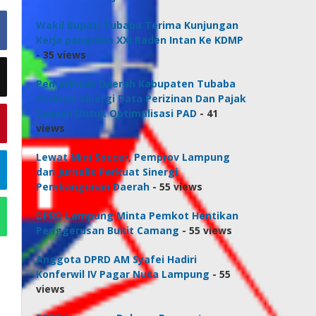
Wakil Bupati Tubaba Terima Kunjungan
Kerja pangdam XXI Raden Intan Ke KDMP
- 35 views
Pemerintah Daerah Kabupaten Tubaba
Perkuat Sinergi Data Perizinan Dan Pajak
Daerah Untuk Optimalisasi PAD
- 41
views
Lewat Mini Soccer, Pemprov Lampung
dan Jurnalis Perkuat Sinergi
Pembangunan Daerah
- 55 views
DPRD Lampung Minta Pemkot Hentikan
Penggerusan Bukit Camang
- 55 views
Anggota DPRD AM Syafei Hadiri
Konferwil IV Pagar Nusa Lampung
- 55
views