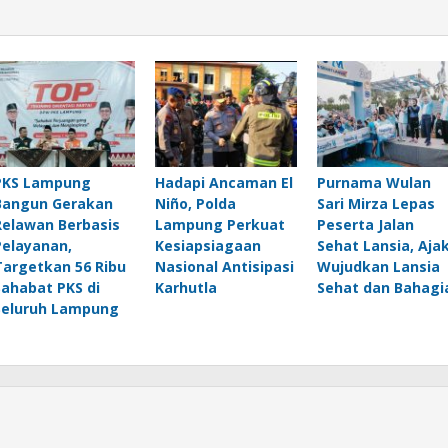
PKS Lampung
Hadapi Ancaman El
Purnama Wulan
Bangun Gerakan
Niño, Polda
Sari Mirza Lepas
Relawan Berbasis
Lampung Perkuat
Peserta Jalan
Pelayanan,
Kesiapsiagaan
Sehat Lansia, Aja
Targetkan 56 Ribu
Nasional Antisipasi
Wujudkan Lansia
Sahabat PKS di
Karhutla
Sehat dan Bahagi
Seluruh Lampung