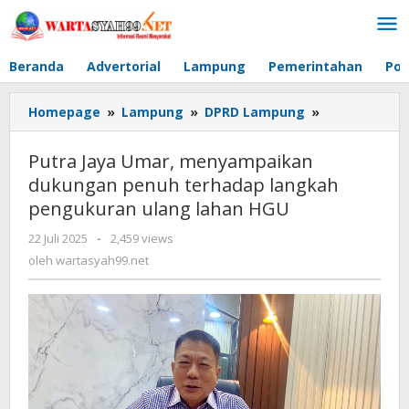
Lewati
ke
konten
Beranda
Advertorial
Lampung
Pemerintahan
Pol
Homepage
»
Lampung
»
DPRD Lampung
»
Putra
Jaya
Umar,
Putra Jaya Umar, menyampaikan
menyampaik
dukungan penuh terhadap langkah
dukungan
pengukuran ulang lahan HGU
penuh
terhadap
22 Juli 2025
oleh
-
2,459 views
langkah
wartasyah99.net
oleh
wartasyah99.net
pengukuran
ulang
lahan
HGU