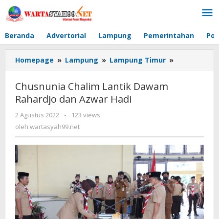
Lewati
ke
konten
Beranda
Advertorial
Lampung
Pemerintahan
Pol
Homepage
»
Lampung
»
Lampung Timur
»
Chusnunia
Chalim
Lantik
Chusnunia Chalim Lantik Dawam
Dawam
Rahardjo dan Azwar Hadi
Rahardjo
dan
2 Agustus 2022
oleh
-
123 views
Azwar
wartasyah99.net
oleh
wartasyah99.net
Hadi