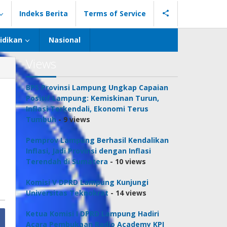
Indeks Berita
Terms of Service
idikan
Nasional
Views
BPS Provinsi Lampung Ungkap Capaian
Positif Lampung: Kemiskinan Turun,
Inflasi Terkendali, Ekonomi Terus
Tumbuh
- 9 views
Pemprov Lampung Berhasil Kendalikan
Inflasi, Jadi Provinsi dengan Inflasi
Terendah di Sumatera
- 10 views
Komisi V DPRD Lampung Kunjungi
Universitas Teknokrat
- 14 views
Ketua Komisi I DPRD Lampung Hadiri
Acara Pembukaan Radio Academy KPI