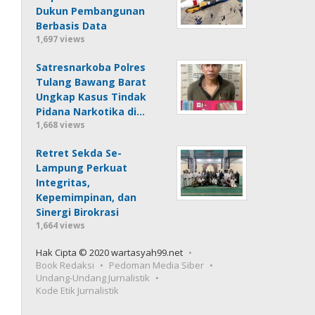
Dukun Pembangunan
Berbasis Data
1,697 views
Satresnarkoba Polres
Tulang Bawang Barat
Ungkap Kasus Tindak
Pidana Narkotika di…
1,668 views
Retret Sekda Se-
Lampung Perkuat
Integritas,
Kepemimpinan, dan
Sinergi Birokrasi
1,664 views
Hak Cipta © 2020 wartasyah99.net
Book Redaksi
Pedoman Media Siber
Undang-Undang Jurnalistik
Kode Etik Jurnalistik