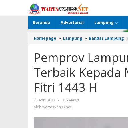
Lewati
ke
konten
Beranda
Advertorial
Lampung
Homepage
»
Lampung
»
Bandar Lampung
Pemprov Lampun
Terbaik Kepada 
Fitri 1443 H
25 April 2022
oleh
-
287 views
wartasyah99.net
oleh
wartasyah99.net