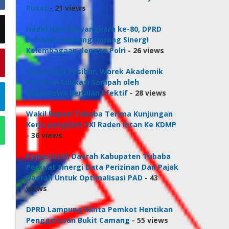
Pusat
- 21 views
Hadiri Hari Bhayangkara ke-80, DPRD
Provinsi Lampung Dorong Sinergi
Kelembagaan dengan Polri
- 26 views
Tinjau KKN Pesibar, Warek Akademik
Pastikan Edukasi Sampah oleh
Mahasiswa Berjalan Efektif
- 28 views
Wakil Bupati Tubaba Terima Kunjungan
Kerja pangdam XXI Raden Intan Ke KDMP
- 36 views
Pemerintah Daerah Kabupaten Tubaba
Perkuat Sinergi Data Perizinan Dan Pajak
Daerah Untuk Optimalisasi PAD
- 43
views
DPRD Lampung Minta Pemkot Hentikan
Penggerusan Bukit Camang
- 55 views