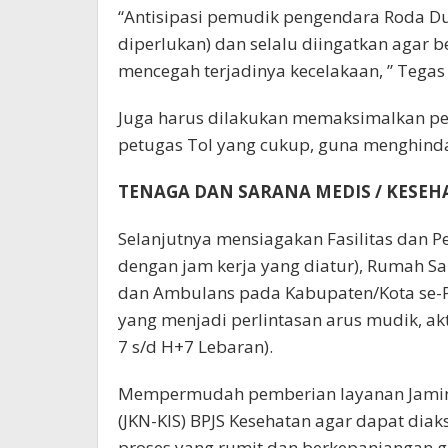
“Antisipasi pemudik pengendara Roda Du
diperlukan) dan selalu diingatkan agar ber
mencegah terjadinya kecelakaan, ” Tega
Juga harus dilakukan memaksimalkan p
petugas Tol yang cukup, guna menghind
TENAGA DAN SARANA MEDIS / KESE
Selanjutnya mensiagakan Fasilitas dan P
dengan jam kerja yang diatur), Rumah Saki
dan Ambulans pada Kabupaten/Kota se-P
yang menjadi perlintasan arus mudik, ak
7 s/d H+7 Lebaran).
Mempermudah pemberian layanan Jamina
(JKN-KIS) BPJS Kesehatan agar dapat dia
proses yang rumit dan berkepanjangan 