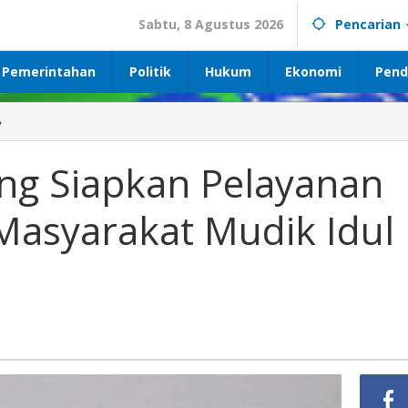
Sabtu, 8 Agustus 2026
Pencarian
Pemerintahan
Politik
Hukum
Ekonomi
Pend
»
Pemprov
Lampung
Siapkan
g Siapkan Pelayanan
Pelayanan
Terbaik
Masyarakat Mudik Idul
Kepada
Masyarakat
Mudik
Idul
Fitri
1443
H