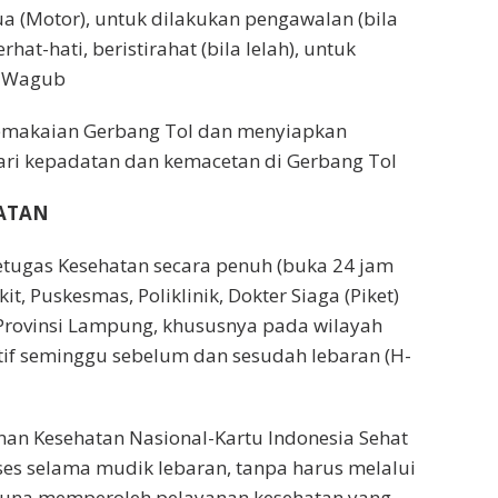
a (Motor), untuk dilakukan pengawalan (bila
hat-hati, beristirahat (bila lelah), untuk
s Wagub
emakaian Gerbang Tol dan menyiapkan
ari kepadatan dan kemacetan di Gerbang Tol
HATAN
etugas Kesehatan secara penuh (buka 24 jam
t, Puskesmas, Poliklinik, Dokter Siaga (Piket)
rovinsi Lampung, khususnya pada wilayah
tif seminggu sebelum dan sesudah lebaran (H-
n Kesehatan Nasional-Kartu Indonesia Sehat
kses selama mudik lebaran, tanpa harus melalui
guna memperoleh pelayanan kesehatan yang