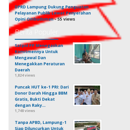
DPRD Lampung Dukung Penguatan
Pelayanan Publik Lewat Penyerahan
Opini Ombudsman
- 55 views
Berita Populer
Satpol PP Menegaskan
Komitmennya Untuk
Mengawal Dan
Menegakkan Peraturan
Daerah
1,824 views
Puncak HUT ke-1 PRI: Dari
Donor Darah Hingga BBM
Gratis, Bukti Dekat
dengan Raky…
1,748 views
Tanpa APBD, Lampung-1
Siap Diluncurkan Untuk