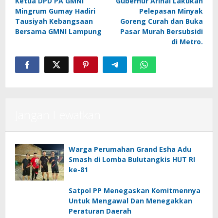
Ketua DPD PA GMNI
Gubernur Arinal Lakukan
pos
Mingrum Gumay Hadiri
Pelepasan Minyak
Tausiyah Kebangsaan
Goreng Curah dan Buka
Bersama GMNI Lampung
Pasar Murah Bersubsidi
di Metro.
Jangan Lewatkan
Warga Perumahan Grand Esha Adu
Smash di Lomba Bulutangkis HUT RI
ke-81
Satpol PP Menegaskan Komitmennya
Untuk Mengawal Dan Menegakkan
Peraturan Daerah