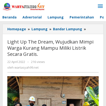
Lewati
ke
konten
Beranda
Advertorial
Lampung
Pemerintahan
Pol
Homepage
»
Lampung
»
Bandar Lampung
»
Light
Up
The
Light Up The Dream, Wujudkan Mimpi
Dream,
Warga Kurang Mampu Miliki Listrik
Wujudkan
Secara Gratis.
Mimpi
Warga
22 April 2022
oleh
-
216 views
Kurang
wartasyah99.net
oleh
wartasyah99.net
Mampu
Miliki
Listrik
Secara
Gratis.