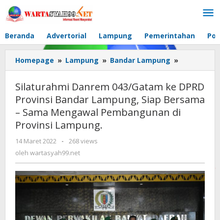
Lewati
ke
konten
Beranda
Advertorial
Lampung
Pemerintahan
Pol
Homepage
»
Lampung
»
Bandar Lampung
»
Silaturahm
Danrem
043/Gatam
Silaturahmi Danrem 043/Gatam ke DPRD
ke
Provinsi Bandar Lampung, Siap Bersama
DPRD
– Sama Mengawal Pembangunan di
Provinsi
Bandar
Provinsi Lampung.
Lampung,
14 Maret 2022
oleh
-
268 views
Siap
wartasyah99.net
oleh
wartasyah99.net
Bersama
-
Sama
Mengawal
Pembangu
di
Provinsi