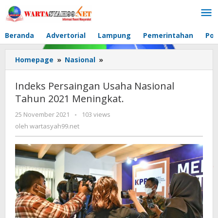
Lewati
ke
konten
Beranda
Advertorial
Lampung
Pemerintahan
Pol
Homepage
»
Nasional
»
Indeks
Persaingan
Usaha
Indeks Persaingan Usaha Nasional
Nasional
Tahun 2021 Meningkat.
Tahun
2021
25 November 2021
oleh
-
103 views
Meningkat.
wartasyah99.net
oleh
wartasyah99.net