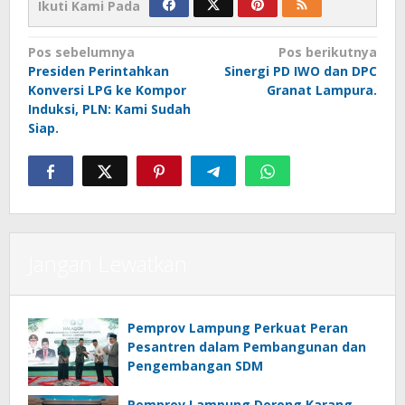
Ikuti Kami Pada
Navigasi
Pos sebelumnya
Pos berikutnya
Presiden Perintahkan
Sinergi PD IWO dan DPC
pos
Konversi LPG ke Kompor
Granat Lampura.
Induksi, PLN: Kami Sudah
Siap.
Jangan Lewatkan
Pemprov Lampung Perkuat Peran
Pesantren dalam Pembangunan dan
Pengembangan SDM
Pemprov Lampung Dorong Karang