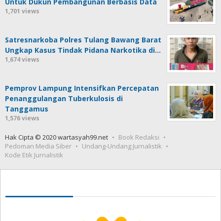
Untuk Dukun Pembangunan Berbasis Data
1,701 views
Satresnarkoba Polres Tulang Bawang Barat
Ungkap Kasus Tindak Pidana Narkotika di…
1,674 views
Pemprov Lampung Intensifkan Percepatan
Penanggulangan Tuberkulosis di
Tanggamus
1,576 views
Hak Cipta © 2020 wartasyah99.net
Book Redaksi
Pedoman Media Siber
Undang-Undang Jurnalistik
Kode Etik Jurnalistik
Seedbacklink