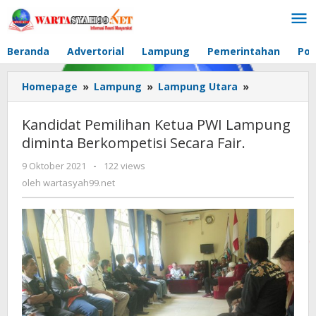
Lewati
ke
konten
Beranda
Advertorial
Lampung
Pemerintahan
Pol
Homepage
»
Lampung
»
Lampung Utara
»
Kandidat
Pemilihan
Ketua
Kandidat Pemilihan Ketua PWI Lampung
PWI
diminta Berkompetisi Secara Fair.
Lampung
diminta
9 Oktober 2021
oleh
-
122 views
Berkompetis
wartasyah99.net
oleh
wartasyah99.net
Secara
Fair.