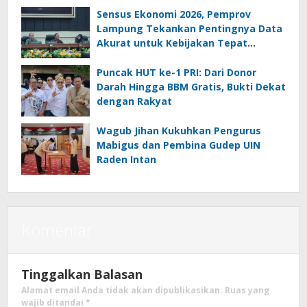
Sensus Ekonomi 2026, Pemprov
Lampung Tekankan Pentingnya Data
Akurat untuk Kebijakan Tepat
Sasaran
Puncak HUT ke-1 PRI: Dari Donor
Darah Hingga BBM Gratis, Bukti Dekat
dengan Rakyat
Wagub Jihan Kukuhkan Pengurus
Mabigus dan Pembina Gudep UIN
Raden Intan
Komentar
Tinggalkan Balasan
Alamat email Anda tidak akan dipublikasikan.
Ruas yang
wajib ditandai
*