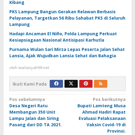
Kibang
PKS Lampung Bangun Gerakan Relawan Berbasis
Pelayanan, Targetkan 56 Ribu Sahabat PKS di Seluruh
Lampung
Hadapi Ancaman El Niño, Polda Lampung Perkuat
Kesiapsiagaan Nasional Antisipasi Karhutla
Purnama Wulan Sari Mirza Lepas Peserta Jalan Sehat
Lansia, Ajak Wujudkan Lansia Sehat dan Bahagia
oleh
wartasyah99.net
Ikuti Kami Pada
Navigasi
Pos sebelumnya
Pos berikutnya
Desa Negeri Ratu
Bupati Lamteng Musa
pos
Membangun 350 Unit
Ahmad Hadiri Rapat
Lampu Jalan dan Siring
Evaluasi Pelaksanaan
Pasang dari DD TA 2021.
Vaksin Covid-19 di
Provinsi.