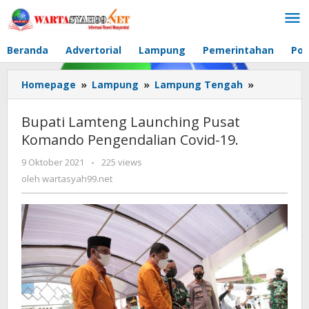
Lewati
ke
konten
Beranda
Advertorial
Lampung
Pemerintahan
Pol
Homepage
»
Lampung
»
Lampung Tengah
»
Bupati
Lamteng
Launching
Bupati Lamteng Launching Pusat
Pusat
Komando Pengendalian Covid-19.
Komando
Pengendal
9 Oktober 2021
oleh
-
225 views
Covid-
wartasyah99.net
oleh
wartasyah99.net
19.