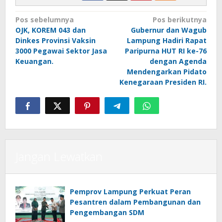
Navigasi
Pos sebelumnya
Pos berikutnya
OJK, KOREM 043 dan
Gubernur dan Wagub
pos
Dinkes Provinsi Vaksin
Lampung Hadiri Rapat
3000 Pegawai Sektor Jasa
Paripurna HUT RI ke-76
Keuangan.
dengan Agenda
Mendengarkan Pidato
Kenegaraan Presiden RI.
Jangan Lewatkan
Pemprov Lampung Perkuat Peran
Pesantren dalam Pembangunan dan
Pengembangan SDM