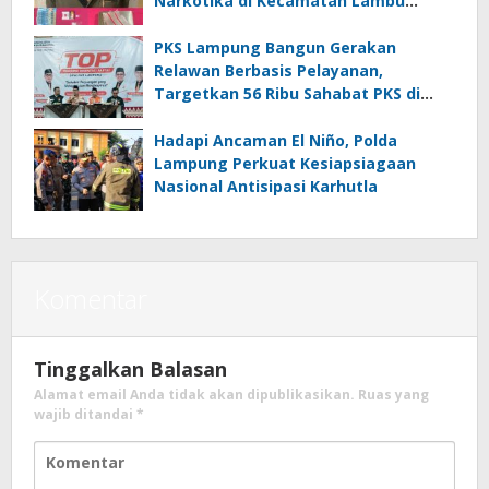
Narkotika di Kecamatan Lambu
Kibang
PKS Lampung Bangun Gerakan
Relawan Berbasis Pelayanan,
Targetkan 56 Ribu Sahabat PKS di
Seluruh Lampung
Hadapi Ancaman El Niño, Polda
Lampung Perkuat Kesiapsiagaan
Nasional Antisipasi Karhutla
Komentar
Tinggalkan Balasan
Alamat email Anda tidak akan dipublikasikan.
Ruas yang
wajib ditandai
*