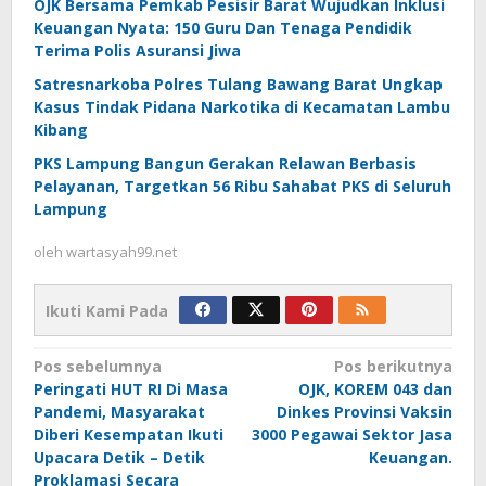
OJK Bersama Pemkab Pesisir Barat Wujudkan Inklusi
Keuangan Nyata: 150 Guru Dan Tenaga Pendidik
Terima Polis Asuransi Jiwa
Satresnarkoba Polres Tulang Bawang Barat Ungkap
Kasus Tindak Pidana Narkotika di Kecamatan Lambu
Kibang
PKS Lampung Bangun Gerakan Relawan Berbasis
Pelayanan, Targetkan 56 Ribu Sahabat PKS di Seluruh
Lampung
oleh
wartasyah99.net
Ikuti Kami Pada
Navigasi
Pos sebelumnya
Pos berikutnya
Peringati HUT RI Di Masa
OJK, KOREM 043 dan
pos
Pandemi, Masyarakat
Dinkes Provinsi Vaksin
Diberi Kesempatan Ikuti
3000 Pegawai Sektor Jasa
Upacara Detik – Detik
Keuangan.
Proklamasi Secara