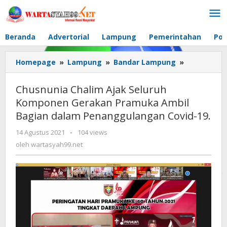
Lewati
ke
konten
Beranda
Advertorial
Lampung
Pemerintahan
Pol
Homepage
»
Lampung
»
Bandar Lampung
»
Chusnunia
Chalim
Ajak
Chusnunia Chalim Ajak Seluruh
Seluruh
Komponen Gerakan Pramuka Ambil
Komponen
Bagian dalam Penanggulangan Covid-19.
Gerakan
Pramuka
14 Agustus 2021
oleh
-
104 views
Ambil
wartasyah99.net
oleh
wartasyah99.net
Bagian
dalam
Penanggul
Covid-
19.