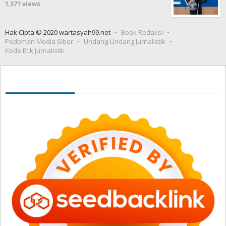
1,571 views
Hak Cipta © 2020 wartasyah99.net
Book Redaksi
Pedoman Media Siber
Undang-Undang Jurnalistik
Kode Etik Jurnalistik
Seedbacklink