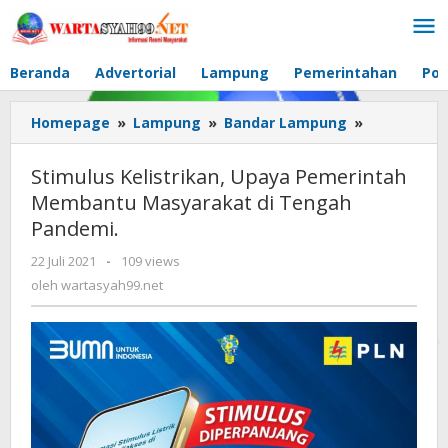
Lewati
ke
konten
Beranda
Advertorial
Lampung
Pemerintahan
Pol
Homepage
»
Lampung
»
Bandar Lampung
»
Stimulus
Kelistrikan,
Upaya
Stimulus Kelistrikan, Upaya Pemerintah
Pemerinta
Membantu Masyarakat di Tengah
Membantu
Pandemi.
Masyaraka
di
22 Juli 2021
oleh
-
109 views
Tengah
wartasyah99.net
oleh
wartasyah99.net
Pandemi.