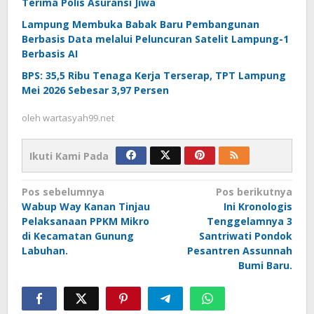
Terima Polis Asuransi Jiwa
Lampung Membuka Babak Baru Pembangunan
Berbasis Data melalui Peluncuran Satelit Lampung-1
Berbasis AI
BPS: 35,5 Ribu Tenaga Kerja Terserap, TPT Lampung
Mei 2026 Sebesar 3,97 Persen
oleh
wartasyah99.net
Ikuti Kami Pada
Navigasi
Pos sebelumnya
Pos berikutnya
Wabup Way Kanan Tinjau
Ini Kronologis
pos
Pelaksanaan PPKM Mikro
Tenggelamnya 3
di Kecamatan Gunung
Santriwati Pondok
Labuhan.
Pesantren Assunnah
Bumi Baru.