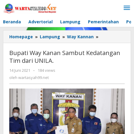
Lewati
ke
konten
Beranda
Advertorial
Lampung
Pemerintahan
Pol
Homepage
»
Lampung
»
Way Kannan
»
Bupati
Way
Kanan
Bupati Way Kanan Sambut Kedatangan
Sambut
Tim dari UNILA.
Kedatangan
Tim
14 Juni 2021
oleh
-
184 views
dari
wartasyah99.net
oleh
wartasyah99.net
UNILA.