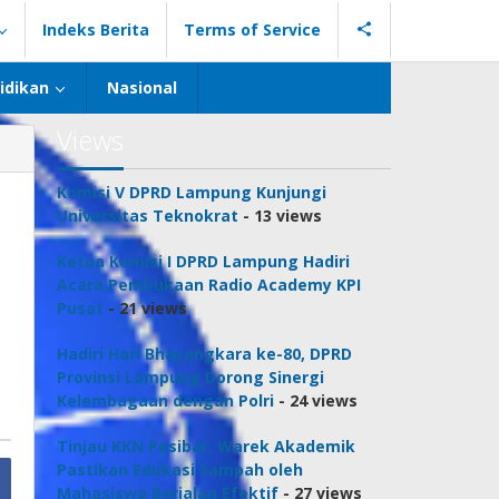
Indeks Berita
Terms of Service
idikan
Nasional
Views
Komisi V DPRD Lampung Kunjungi
Universitas Teknokrat
- 13 views
Ketua Komisi I DPRD Lampung Hadiri
Acara Pembukaan Radio Academy KPI
Pusat
- 21 views
Hadiri Hari Bhayangkara ke-80, DPRD
Provinsi Lampung Dorong Sinergi
Kelembagaan dengan Polri
- 24 views
Tinjau KKN Pesibar, Warek Akademik
Pastikan Edukasi Sampah oleh
Mahasiswa Berjalan Efektif
- 27 views