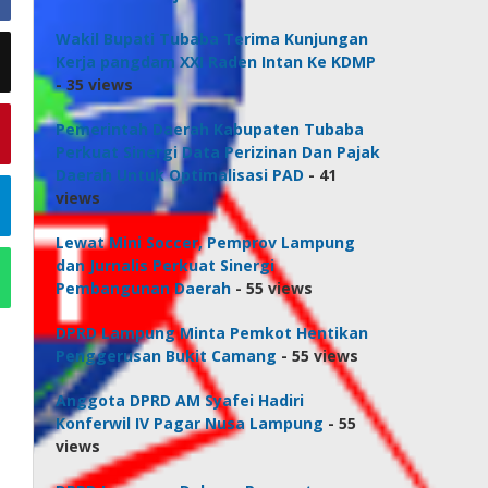
Wakil Bupati Tubaba Terima Kunjungan
Kerja pangdam XXI Raden Intan Ke KDMP
- 35 views
Pemerintah Daerah Kabupaten Tubaba
Perkuat Sinergi Data Perizinan Dan Pajak
Daerah Untuk Optimalisasi PAD
- 41
views
Lewat Mini Soccer, Pemprov Lampung
dan Jurnalis Perkuat Sinergi
Pembangunan Daerah
- 55 views
DPRD Lampung Minta Pemkot Hentikan
Penggerusan Bukit Camang
- 55 views
Anggota DPRD AM Syafei Hadiri
Konferwil IV Pagar Nusa Lampung
- 55
views