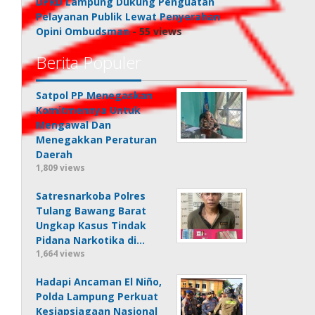
DPRD Lampung Dukung Penguatan
Pelayanan Publik Lewat Penyerahan
Opini Ombudsman
- 55 views
Berita Populer
Satpol PP Menegaskan
Komitmennya Untuk
Mengawal Dan
Menegakkan Peraturan
Daerah
1,809 views
Satresnarkoba Polres
Tulang Bawang Barat
Ungkap Kasus Tindak
Pidana Narkotika di…
1,664 views
Hadapi Ancaman El Niño,
Polda Lampung Perkuat
Kesiapsiagaan Nasional