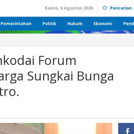
Kamis, 6 Agustus 2026
Pencarian
Pemerintahan
Politik
Hukum
Ekonomi
Pend
zar
odai
hkodai Forum
m
turahmi
uarga Sungkai Bunga
arga
kai
ga
ro.
ang
o.