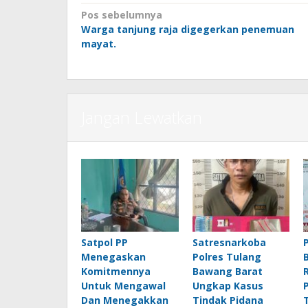
Navigasi
Pos sebelumnya
Warga tanjung raja digegerkan penemuan
pos
mayat.
Jangan Lewatkan
Satpol PP
Satresnarkoba
Menegaskan
Polres Tulang
Komitmennya
Bawang Barat
Untuk Mengawal
Ungkap Kasus
Dan Menegakkan
Tindak Pidana