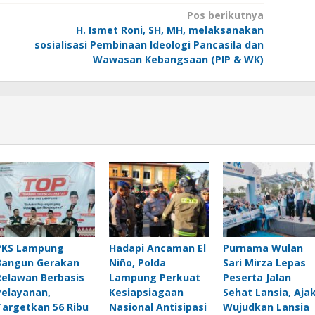
Pos berikutnya
H. Ismet Roni, SH, MH, melaksanakan
sosialisasi Pembinaan Ideologi Pancasila dan
Wawasan Kebangsaan (PIP & WK)
PKS Lampung
Hadapi Ancaman El
Purnama Wulan
Bangun Gerakan
Niño, Polda
Sari Mirza Lepas
Relawan Berbasis
Lampung Perkuat
Peserta Jalan
Pelayanan,
Kesiapsiagaan
Sehat Lansia, Aja
Targetkan 56 Ribu
Nasional Antisipasi
Wujudkan Lansia