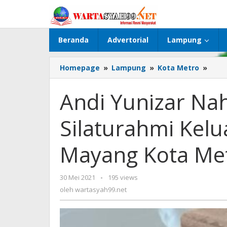
Lewati
ke
konten
Beranda
Advertorial
Lampung
Homepage
»
Lampung
»
Kota Metro
»
Andi
Yuni
Nahk
Andi Yunizar Na
Foru
Sila
Silaturahmi Kel
Kelu
Sung
Bun
Mayang Kota Met
May
Kota
Metr
30 Mei 2021
oleh
-
195 views
wartasyah99.net
oleh
wartasyah99.net