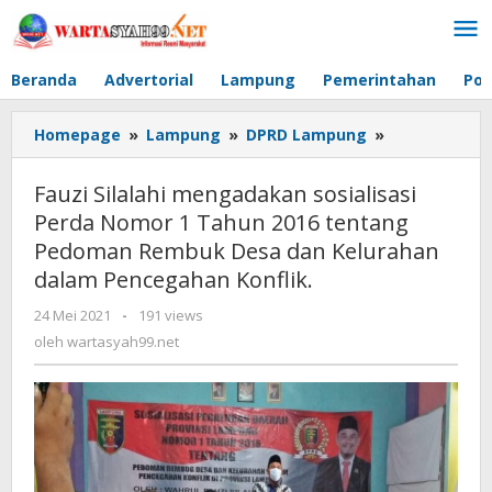
Lewati
ke
konten
Beranda
Advertorial
Lampung
Pemerintahan
Pol
Homepage
»
Lampung
»
DPRD Lampung
»
Fauzi
Silalahi
mengadaka
Fauzi Silalahi mengadakan sosialisasi
sosialisasi
Perda Nomor 1 Tahun 2016 tentang
Perda
Pedoman Rembuk Desa dan Kelurahan
Nomor
1
dalam Pencegahan Konflik.
Tahun
24 Mei 2021
oleh
-
191 views
2016
wartasyah99.net
oleh
wartasyah99.net
tentang
Pedoman
Rembuk
Desa
dan
Kelurahan
dalam