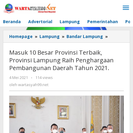
Lewati
ke
konten
Beranda
Advertorial
Lampung
Pemerintahan
Pol
Homepage
»
Lampung
»
Bandar Lampung
»
Masuk
10
Besar
Masuk 10 Besar Provinsi Terbaik,
Provinsi
Provinsi Lampung Raih Penghargaan
Terbaik,
Pembangunan Daerah Tahun 2021.
Provinsi
Lampung
4 Mei 2021
oleh
-
114 views
Raih
wartasyah99.net
oleh
wartasyah99.net
Pengharga
Pembangu
Daerah
Tahun
2021.