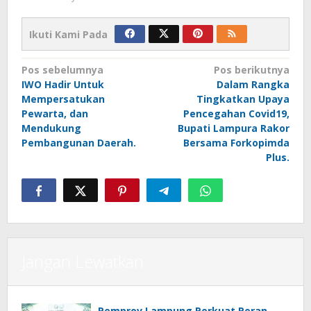
Ikuti Kami Pada
Navigasi
Pos sebelumnya
Pos berikutnya
IWO Hadir Untuk
Dalam Rangka
pos
Mempersatukan
Tingkatkan Upaya
Pewarta, dan
Pencegahan Covid19,
Mendukung
Bupati Lampura Rakor
Pembangunan Daerah.
Bersama Forkopimda
Plus.
Jangan Lewatkan
Pemprov Lampung Perkuat Peran