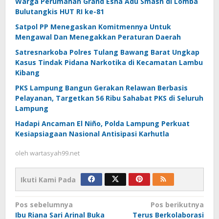
Warga Perumahan Grand Esha Adu Smash di Lomba
Bulutangkis HUT RI ke-81
Satpol PP Menegaskan Komitmennya Untuk
Mengawal Dan Menegakkan Peraturan Daerah
Satresnarkoba Polres Tulang Bawang Barat Ungkap
Kasus Tindak Pidana Narkotika di Kecamatan Lambu
Kibang
PKS Lampung Bangun Gerakan Relawan Berbasis
Pelayanan, Targetkan 56 Ribu Sahabat PKS di Seluruh
Lampung
Hadapi Ancaman El Niño, Polda Lampung Perkuat
Kesiapsiagaan Nasional Antisipasi Karhutla
oleh
wartasyah99.net
Ikuti Kami Pada
Navigasi
Pos sebelumnya
Pos berikutnya
Ibu Riana Sari Arinal Buka
Terus Berkolaborasi