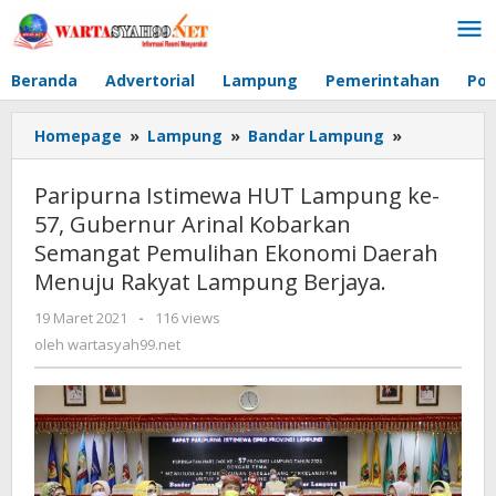
Lewati
ke
konten
Beranda
Advertorial
Lampung
Pemerintahan
Pol
Homepage
»
Lampung
»
Bandar Lampung
»
Paripurna
Istimewa
HUT
Paripurna Istimewa HUT Lampung ke-
Lampung
57, Gubernur Arinal Kobarkan
ke-
Semangat Pemulihan Ekonomi Daerah
57,
Gubernur
Menuju Rakyat Lampung Berjaya.
Arinal
19 Maret 2021
oleh
-
116 views
Kobarkan
wartasyah99.net
oleh
wartasyah99.net
Semangat
Pemulihan
Ekonomi
Daerah
Menuju
Rakyat
Lampung