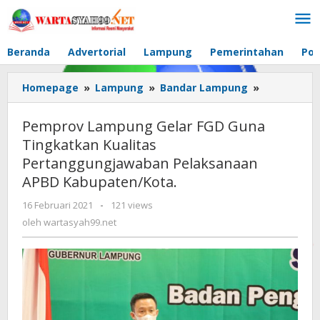
Lewati
ke
konten
Beranda
Advertorial
Lampung
Pemerintahan
Pol
Homepage
»
Lampung
»
Bandar Lampung
»
Pemprov
Lampung
Gelar
Pemprov Lampung Gelar FGD Guna
FGD
Tingkatkan Kualitas
Guna
Pertanggungjawaban Pelaksanaan
Tingkatka
Kualitas
APBD Kabupaten/Kota.
Pertanggu
16 Februari 2021
oleh
-
121 views
Pelaksana
wartasyah99.net
oleh
wartasyah99.net
APBD
Kabupaten/