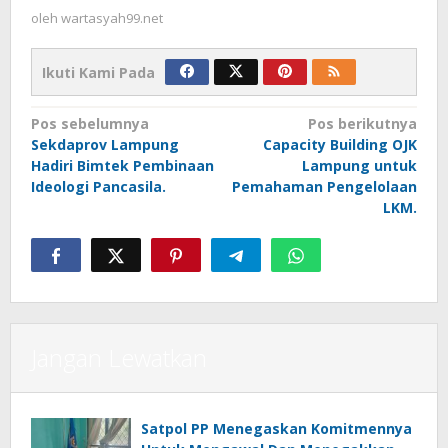
oleh
wartasyah99.net
Ikuti Kami Pada
Navigasi
Pos sebelumnya
Pos berikutnya
Sekdaprov Lampung
Capacity Building OJK
pos
Hadiri Bimtek Pembinaan
Lampung untuk
Ideologi Pancasila.
Pemahaman Pengelolaan
LKM.
Jangan Lewatkan
Satpol PP Menegaskan Komitmennya