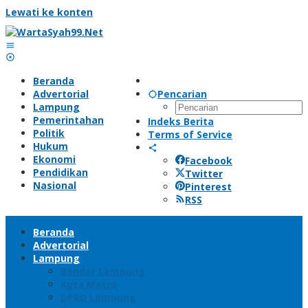
Lewati ke konten
Beranda
Advertorial
Pencarian
Lampung
Pemerintahan
Indeks Berita
Politik
Terms of Service
Hukum
Ekonomi
Facebook
Pendidikan
Twitter
Nasional
Pinterest
RSS
Beranda
Advertorial
Lampung
Bandar Lampung
Kota Metro
DPRD Lampung