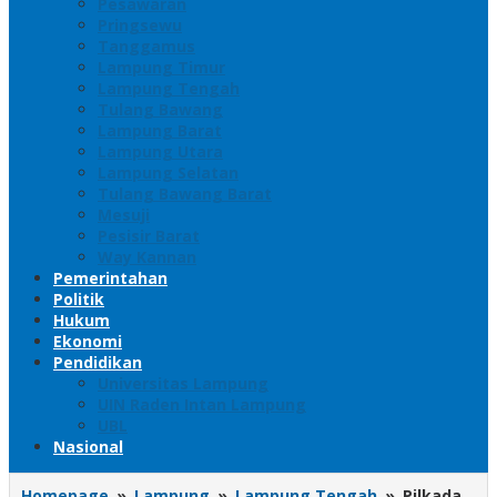
Pesawaran
Pringsewu
Tanggamus
Lampung Timur
Lampung Tengah
Tulang Bawang
Lampung Barat
Lampung Utara
Lampung Selatan
Tulang Bawang Barat
Mesuji
Pesisir Barat
Way Kannan
Pemerintahan
Politik
Hukum
Ekonomi
Pendidikan
Universitas Lampung
UIN Raden Intan Lampung
UBL
Nasional
Homepage
»
Lampung
»
Lampung Tengah
»
Pilkada