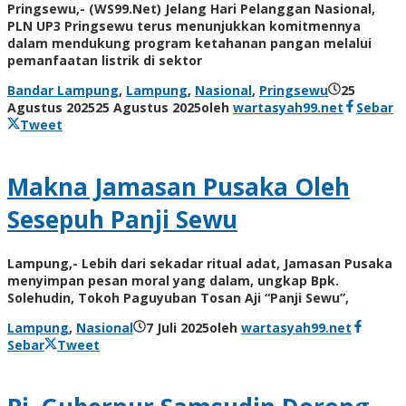
Pringsewu,- (WS99.Net) Jelang Hari Pelanggan Nasional,
PLN UP3 Pringsewu terus menunjukkan komitmennya
dalam mendukung program ketahanan pangan melalui
pemanfaatan listrik di sektor
Bandar Lampung
,
Lampung
,
Nasional
,
Pringsewu
25
Agustus 2025
25 Agustus 2025
oleh
wartasyah99.net
Sebar
Tweet
Makna Jamasan Pusaka Oleh
Sesepuh Panji Sewu
Lampung,- Lebih dari sekadar ritual adat, Jamasan Pusaka
menyimpan pesan moral yang dalam, ungkap Bpk.
Solehudin, Tokoh Paguyuban Tosan Aji “Panji Sewu”,
Lampung
,
Nasional
7 Juli 2025
oleh
wartasyah99.net
Sebar
Tweet