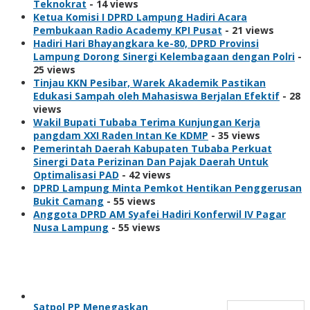
Teknokrat
- 14 views
Ketua Komisi I DPRD Lampung Hadiri Acara
Pembukaan Radio Academy KPI Pusat
- 21 views
Hadiri Hari Bhayangkara ke-80, DPRD Provinsi
Lampung Dorong Sinergi Kelembagaan dengan Polri
-
25 views
Tinjau KKN Pesibar, Warek Akademik Pastikan
Edukasi Sampah oleh Mahasiswa Berjalan Efektif
- 28
views
Wakil Bupati Tubaba Terima Kunjungan Kerja
pangdam XXI Raden Intan Ke KDMP
- 35 views
Pemerintah Daerah Kabupaten Tubaba Perkuat
Sinergi Data Perizinan Dan Pajak Daerah Untuk
Optimalisasi PAD
- 42 views
DPRD Lampung Minta Pemkot Hentikan Penggerusan
Bukit Camang
- 55 views
Anggota DPRD AM Syafei Hadiri Konferwil IV Pagar
Nusa Lampung
- 55 views
Berita Populer
Satpol PP Menegaskan