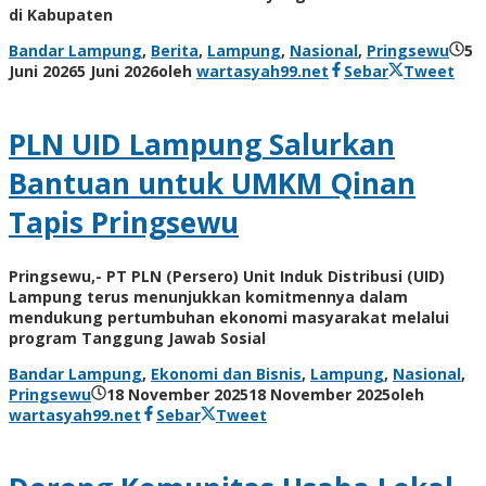
di Kabupaten
Bandar Lampung
,
Berita
,
Lampung
,
Nasional
,
Pringsewu
5
Juni 2026
5 Juni 2026
oleh
wartasyah99.net
Sebar
Tweet
PLN UID Lampung Salurkan
Bantuan untuk UMKM Qinan
Tapis Pringsewu
Pringsewu,- PT PLN (Persero) Unit Induk Distribusi (UID)
Lampung terus menunjukkan komitmennya dalam
mendukung pertumbuhan ekonomi masyarakat melalui
program Tanggung Jawab Sosial
Bandar Lampung
,
Ekonomi dan Bisnis
,
Lampung
,
Nasional
,
Pringsewu
18 November 2025
18 November 2025
oleh
wartasyah99.net
Sebar
Tweet