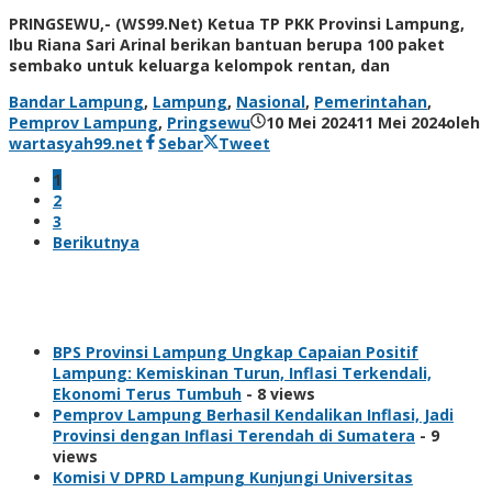
PRINGSEWU,- (WS99.Net) Ketua TP PKK Provinsi Lampung,
Ibu Riana Sari Arinal berikan bantuan berupa 100 paket
sembako untuk keluarga kelompok rentan, dan
Bandar Lampung
,
Lampung
,
Nasional
,
Pemerintahan
,
Pemprov Lampung
,
Pringsewu
10 Mei 2024
11 Mei 2024
oleh
wartasyah99.net
Sebar
Tweet
1
2
3
Berikutnya
Views
BPS Provinsi Lampung Ungkap Capaian Positif
Lampung: Kemiskinan Turun, Inflasi Terkendali,
Ekonomi Terus Tumbuh
- 8 views
Pemprov Lampung Berhasil Kendalikan Inflasi, Jadi
Provinsi dengan Inflasi Terendah di Sumatera
- 9
views
Komisi V DPRD Lampung Kunjungi Universitas