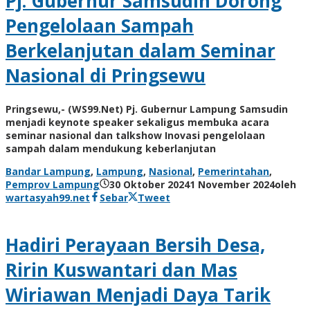
Pj. Gubernur Samsudin Dorong
Pengelolaan Sampah
Berkelanjutan dalam Seminar
Nasional di Pringsewu
Pringsewu,- (WS99.Net) Pj. Gubernur Lampung Samsudin
menjadi keynote speaker sekaligus membuka acara
seminar nasional dan talkshow Inovasi pengelolaan
sampah dalam mendukung keberlanjutan
Bandar Lampung
,
Lampung
,
Nasional
,
Pemerintahan
,
Pemprov Lampung
30 Oktober 2024
1 November 2024
oleh
wartasyah99.net
Sebar
Tweet
Hadiri Perayaan Bersih Desa,
Ririn Kuswantari dan Mas
Wiriawan Menjadi Daya Tarik