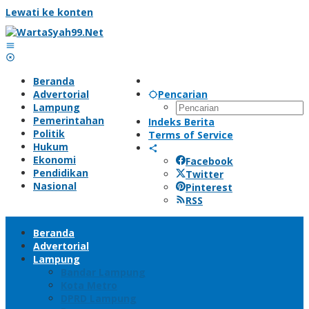
Lewati ke konten
Beranda
Advertorial
Pencarian
Lampung
Pemerintahan
Indeks Berita
Politik
Terms of Service
Hukum
Ekonomi
Facebook
Pendidikan
Twitter
Nasional
Pinterest
RSS
Beranda
Advertorial
Lampung
Bandar Lampung
Kota Metro
DPRD Lampung