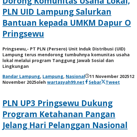
Dorong Komunitas Usaha Lokal,
PLN UID Lampung Salurkan
Bantuan kepada UMKM Dapur O
Pringsewu
Pringsewu,- PT PLN (Persero) Unit Induk Distribusi (UID)
Lampung terus mendorong tumbuhnya komunitas usaha
lokal melalui program Tanggung Jawab Sosial dan
Lingkungan
Bandar Lampung
,
Lampung
,
Nasional
11 November 2025
12
November 2025
oleh
wartasyah99.net
Sebar
Tweet
PLN UP3 Pringsewu Dukung
Program Ketahanan Pangan
Jelang Hari Pelanggan Nasional