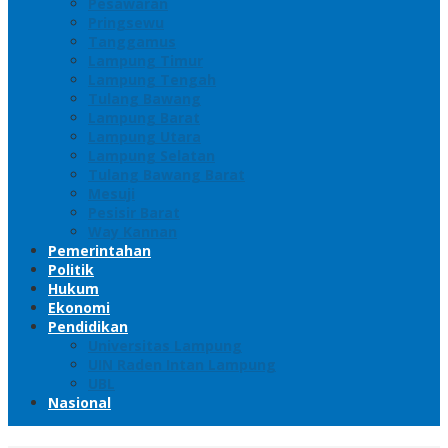
Pesawaran
Pringsewu
Tanggamus
Lampung Timur
Lampung Tengah
Tulang Bawang
Lampung Barat
Lampung Utara
Lampung Selatan
Tulang Bawang Barat
Mesuji
Pesisir Barat
Way Kannan
Pemerintahan
Politik
Hukum
Ekonomi
Pendidikan
Universitas Lampung
UIN Raden Intan Lampung
UBL
Nasional