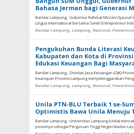
Bangun SDM Unggul, Gubernur 
Bahasa Jerman bagi Generasi
Bandar Lampung,- Gubernur Rahmat Mirzani Djausal m
Lingua International bersama Santri Entrepreneur Ind
Bandar Lampung
,
Lampung
,
Nasional
,
Pemerinta
Pengukuhan Bunda Literasi Keu
Kabupaten dan Kota di Provins
Edukasi Keuangan Bagi Masyar
Bandar Lampung,- Otoritas Jasa Keuangan (OJK) Prov
Kearsipan Provinsi Lampung menyelenggarakan Peng
Bandar Lampung
,
Lampung
,
Nasional
,
Pemerinta
Unila PTN-BLU Terbaik 1 se-Sum
Optimistis Bawa Unila Menuju 
Bandar Lampung,- Universitas Lampung (Unila) menca
posisinya sebagai Perguruan Tinggi Negeri-Badan La
Bandar Lampung
,
Lampung
,
Nasional
,
Pendidika