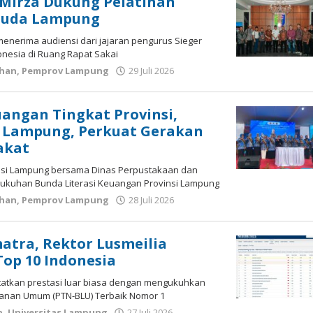
Mirza Dukung Pelatihan
 Muda Lampung
enerima audiensi dari jajaran pengurus Sieger
onesia di Ruang Rapat Sakai
han
,
Pemprov Lampung
29 Juli 2026
oleh
wartasyah99.net
angan Tingkat Provinsi,
i Lampung, Perkuat Gerakan
akat
insi Lampung bersama Dinas Perpustakaan dan
ukuhan Bunda Literasi Keuangan Provinsi Lampung
han
,
Pemprov Lampung
28 Juli 2026
oleh
wartasyah99.net
atra, Rektor Lusmeilia
Top 10 Indonesia
tatkan prestasi luar biasa dengan mengukuhkan
yanan Umum (PTN-BLU) Terbaik Nomor 1
n
,
Universitas Lampung
27 Juli 2026
oleh