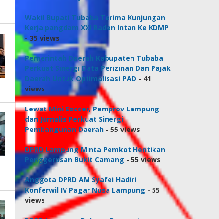
Wakil Bupati Tubaba Terima Kunjungan
Kerja pangdam XXI Raden Intan Ke KDMP
- 35 views
Pemerintah Daerah Kabupaten Tubaba
Perkuat Sinergi Data Perizinan Dan Pajak
Daerah Untuk Optimalisasi PAD
- 41
views
Lewat Mini Soccer, Pemprov Lampung
dan Jurnalis Perkuat Sinergi
Pembangunan Daerah
- 55 views
DPRD Lampung Minta Pemkot Hentikan
Penggerusan Bukit Camang
- 55 views
Anggota DPRD AM Syafei Hadiri
Konferwil IV Pagar Nusa Lampung
- 55
views