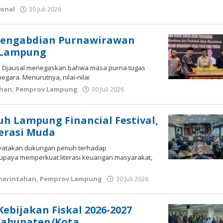
ional
30 Juli 2026
oleh
wartasyah99.net
Pengabdian Purnawirawan
s Lampung
i Djausal menegaskan bahwa masa purna tugas
gara. Menurutnya, nilai-nilai
han
,
Pemprov Lampung
30 Juli 2026
oleh
wartasyah99.net
 Lampung Financial Festival,
erasi Muda
nyatakan dukungan penuh terhadap
 upaya memperkuat literasi keuangan masyarakat,
merintahan
,
Pemprov Lampung
30 Juli 2026
oleh
wartasyah99.net
ebijakan Fiskal 2026-2027
Kabupaten/Kota