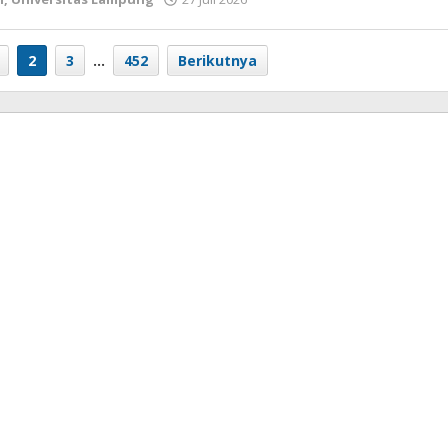
wartasyah99.net
2
3
…
452
Berikutnya