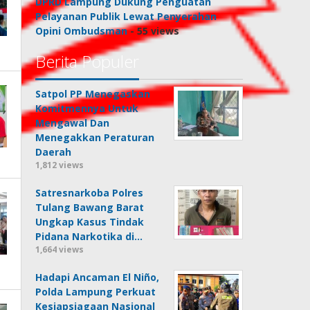
DPRD Lampung Dukung Penguatan
Pelayanan Publik Lewat Penyerahan
Opini Ombudsman
- 55 views
Berita Populer
Satpol PP Menegaskan
Komitmennya Untuk
Mengawal Dan
Menegakkan Peraturan
Daerah
1,812 views
Satresnarkoba Polres
Tulang Bawang Barat
Ungkap Kasus Tindak
Pidana Narkotika di…
1,664 views
Hadapi Ancaman El Niño,
Polda Lampung Perkuat
Kesiapsiagaan Nasional