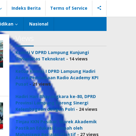
Indeks Berita
Terms of Service
idikan
Nasional
Views
Komisi V DPRD Lampung Kunjungi
Universitas Teknokrat
- 14 views
Ketua Komisi I DPRD Lampung Hadiri
Acara Pembukaan Radio Academy KPI
Pusat
- 21 views
Hadiri Hari Bhayangkara ke-80, DPRD
Provinsi Lampung Dorong Sinergi
Kelembagaan dengan Polri
- 24 views
Tinjau KKN Pesibar, Warek Akademik
Pastikan Edukasi Sampah oleh
Mahasiswa Berjalan Efektif
- 27 views