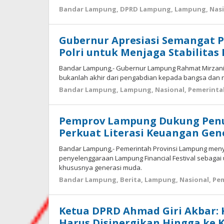
Bandar Lampung
,
DPRD Lampung
,
Lampung
,
Nas
Gubernur Apresiasi Semangat 
Polri untuk Menjaga Stabilita
Bandar Lampung,- Gubernur Lampung Rahmat Mirzan
bukanlah akhir dari pengabdian kepada bangsa dan ne
Bandar Lampung
,
Lampung
,
Nasional
,
Pemerinta
Pemprov Lampung Dukung Penuh
Perkuat Literasi Keuangan Gen
Bandar Lampung,- Pemerintah Provinsi Lampung me
penyelenggaraan Lampung Financial Festival sebagai
khususnya generasi muda.
Bandar Lampung
,
Berita
,
Lampung
,
Nasional
,
Pe
Ketua DPRD Ahmad Giri Akbar: K
Harus Disinergikan Hingga ke 