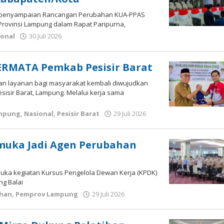
a penyampaian Rancangan Perubahan KUA-PPAS
Provinsi Lampung dalam Rapat Paripurna,
ional
30 Juli 2026
oleh
wartasyah99.net
ERMATA Pemkab Pesisir Barat
n layanan bagi masyarakat kembali diwujudkan
isir Barat, Lampung. Melalui kerja sama
mpung
,
Nasional
,
Pesisir Barat
29 Juli 2026
oleh
wartasyah99.net
muka Jadi Agen Perubahan
uka kegiatan Kursus Pengelola Dewan Kerja (KPDK)
g Balai
han
,
Pemprov Lampung
29 Juli 2026
oleh
wartasyah99.net