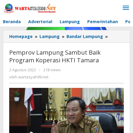
Lewati
ke
konten
Beranda
Advertorial
Lampung
Pemerintahan
Pol
Homepage
»
Lampung
»
Bandar Lampung
»
Pemprov
Lampung
Sambut
Pemprov Lampung Sambut Baik
Baik
Program Koperasi HKTI Tamara
Program
Koperasi
2 Agustus 2022
oleh
-
218 views
HKTI
wartasyah99.net
oleh
wartasyah99.net
Tamara