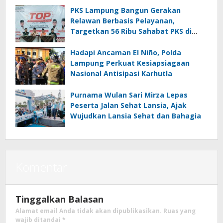
PKS Lampung Bangun Gerakan
Relawan Berbasis Pelayanan,
Targetkan 56 Ribu Sahabat PKS di
Seluruh Lampung
Hadapi Ancaman El Niño, Polda
Lampung Perkuat Kesiapsiagaan
Nasional Antisipasi Karhutla
Purnama Wulan Sari Mirza Lepas
Peserta Jalan Sehat Lansia, Ajak
Wujudkan Lansia Sehat dan Bahagia
Komentar
Tinggalkan Balasan
Alamat email Anda tidak akan dipublikasikan.
Ruas yang
wajib ditandai
*