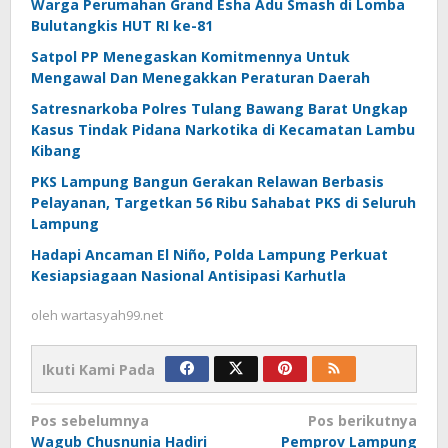
Warga Perumahan Grand Esha Adu Smash di Lomba
Bulutangkis HUT RI ke-81
Satpol PP Menegaskan Komitmennya Untuk
Mengawal Dan Menegakkan Peraturan Daerah
Satresnarkoba Polres Tulang Bawang Barat Ungkap
Kasus Tindak Pidana Narkotika di Kecamatan Lambu
Kibang
PKS Lampung Bangun Gerakan Relawan Berbasis
Pelayanan, Targetkan 56 Ribu Sahabat PKS di Seluruh
Lampung
Hadapi Ancaman El Niño, Polda Lampung Perkuat
Kesiapsiagaan Nasional Antisipasi Karhutla
oleh
wartasyah99.net
Ikuti Kami Pada
Navigasi
Pos sebelumnya
Pos berikutnya
Wagub Chusnunia Hadiri
Pemprov Lampung