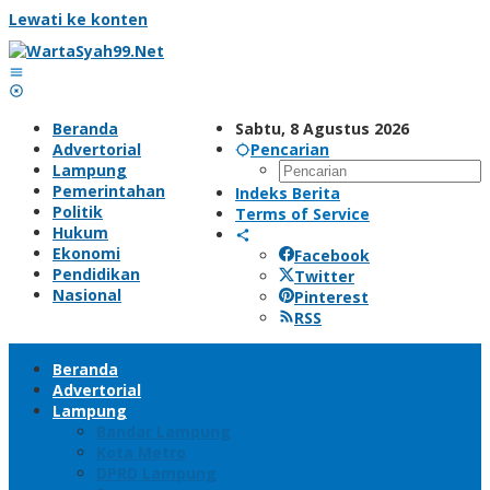
Lewati ke konten
Beranda
Sabtu, 8 Agustus 2026
Advertorial
Pencarian
Lampung
Pemerintahan
Indeks Berita
Politik
Terms of Service
Hukum
Ekonomi
Facebook
Pendidikan
Twitter
Nasional
Pinterest
RSS
Beranda
Advertorial
Lampung
Bandar Lampung
Kota Metro
DPRD Lampung