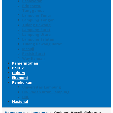
Pesawaran
Pringsewu
Tanggamus
Lampung Timur
Lampung Tengah
Tulang Bawang
Lampung Barat
Lampung Utara
Lampung Selatan
Tulang Bawang Barat
Mesuji
Pesisir Barat
Way Kannan
Pemerintahan
Politik
Hukum
Ekonomi
Pendidikan
Universitas Lampung
UIN Raden Intan Lampung
UBL
Nasional
Homepage
»
Lampung
»
Kunjungi Mesuji, Gubernur