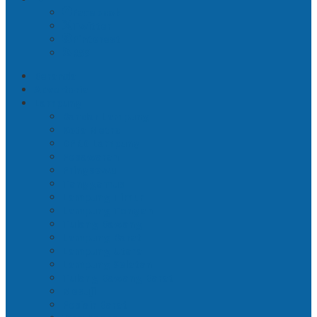
Facebook
Twitter
Pinterest
RSS
Beranda
Advertorial
Lampung
Bandar Lampung
Kota Metro
DPRD Lampung
Pesawaran
Pringsewu
Tanggamus
Lampung Timur
Lampung Tengah
Tulang Bawang
Lampung Barat
Lampung Utara
Lampung Selatan
Tulang Bawang Barat
Mesuji
Pesisir Barat