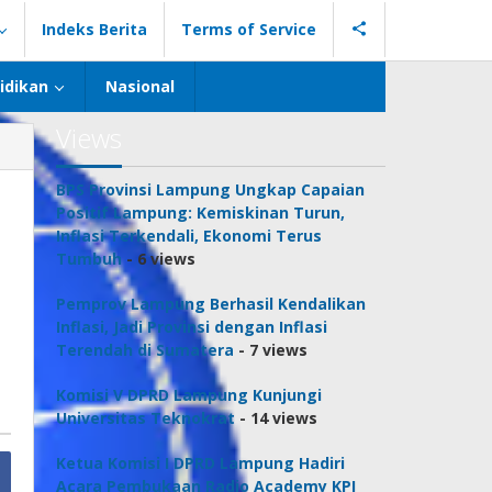
Indeks Berita
Terms of Service
idikan
Nasional
Views
BPS Provinsi Lampung Ungkap Capaian
Positif Lampung: Kemiskinan Turun,
Inflasi Terkendali, Ekonomi Terus
Tumbuh
- 6 views
Pemprov Lampung Berhasil Kendalikan
Inflasi, Jadi Provinsi dengan Inflasi
Terendah di Sumatera
- 7 views
Komisi V DPRD Lampung Kunjungi
Universitas Teknokrat
- 14 views
Ketua Komisi I DPRD Lampung Hadiri
Acara Pembukaan Radio Academy KPI