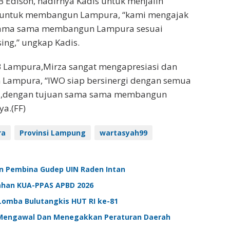
 Edison, hadirnya Kadis untuk menjalin
n untuk membangun Lampura, “kami mengajak
ersama sama membangun Lampura sesuai
ing,” ungkap Kadis.
 Lampura,Mirza sangat mengapresiasi dan
Lampura, “IWO siap bersinergi dengan semua
ra,dengan tujuan sama sama membangun
ya.(FF)
ra
Provinsi Lampung
wartasyah99
n Pembina Gudep UIN Raden Intan
ahan KUA-PPAS APBD 2026
omba Bulutangkis HUT RI ke-81
Mengawal Dan Menegakkan Peraturan Daerah