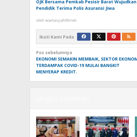
OJK Bersama Pemkab Pesisir Barat Wujudkan 
Pendidik Terima Polis Asuransi Jiwa
oleh
wartasyah99.net
Ikuti Kami Pada
Navigasi
Pos sebelumnya
EKONOMI SEMAKIN MEMBAIK, SEKTOR EKONOM
pos
TERDAMPAK COVID-19 MULAI BANGKIT
MENYERAP KREDIT.
Jangan Lewatkan