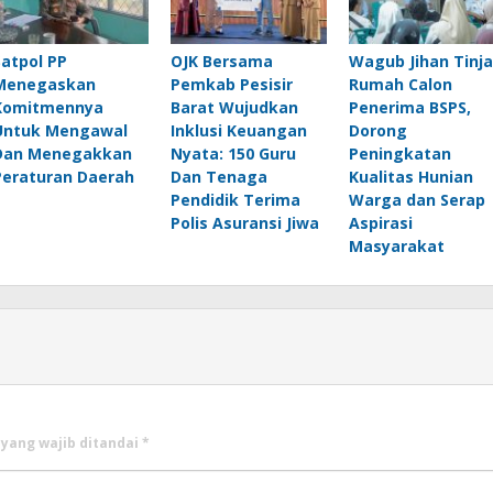
Satpol PP
OJK Bersama
Wagub Jihan Tinj
Menegaskan
Pemkab Pesisir
Rumah Calon
Komitmennya
Barat Wujudkan
Penerima BSPS,
Untuk Mengawal
Inklusi Keuangan
Dorong
Dan Menegakkan
Nyata: 150 Guru
Peningkatan
Peraturan Daerah
Dan Tenaga
Kualitas Hunian
Pendidik Terima
Warga dan Serap
Polis Asuransi Jiwa
Aspirasi
Masyarakat
 yang wajib ditandai
*