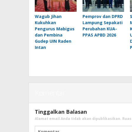
Wagub Jihan
Pemprov dan DPRD
Kukuhkan
Lampung Sepakati
Pengurus Mabigus
Perubahan KUA-
dan Pembina
PPAS APBD 2026
Gudep UIN Raden
Intan
Komentar
Tinggalkan Balasan
Alamat email Anda tidak akan dipublikasikan.
Ruas