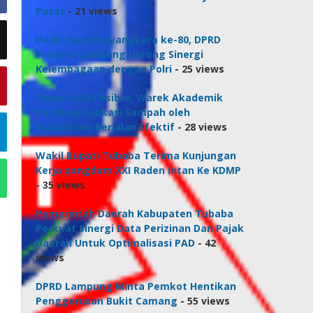
Pusat
- 21 views
Hadiri Hari Bhayangkara ke-80, DPRD
Provinsi Lampung Dorong Sinergi
Kelembagaan dengan Polri
- 25 views
Tinjau KKN Pesibar, Warek Akademik
Pastikan Edukasi Sampah oleh
Mahasiswa Berjalan Efektif
- 28 views
Wakil Bupati Tubaba Terima Kunjungan
Kerja pangdam XXI Raden Intan Ke KDMP
- 35 views
Pemerintah Daerah Kabupaten Tubaba
Perkuat Sinergi Data Perizinan Dan Pajak
Daerah Untuk Optimalisasi PAD
- 42
views
DPRD Lampung Minta Pemkot Hentikan
Penggerusan Bukit Camang
- 55 views