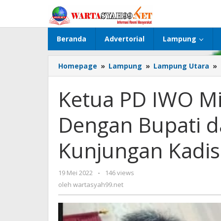
Lewati
ke
konten
Beranda
Advertorial
Lampung
Homepage
»
Lampung
»
Lampung Utara
»
Ketua PD IWO Mi
Dengan Bupati 
Kunjungan Kadis
19 Mei 2022
oleh
-
146 views
wartasyah99.net
oleh
wartasyah99.net