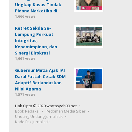
Ungkap Kasus Tindak
Pidana Narkotika di…
1,666 views
Retret Sekda Se-
Lampung Perkuat
Integritas,
Kepemimpinan, dan
Sinergi Birokrasi
1,661 views
Gubernur Mirza Ajak IAI
Darul Fattah Cetak SDM
Adaptif Berlandaskan
Nilai Agama
1,571 views
Hak Cipta © 2020 wartasyah99.net
Book Redaksi
Pedoman Media Siber
Undang-Undang Jurnalistik
Kode Etik Jurnalistik