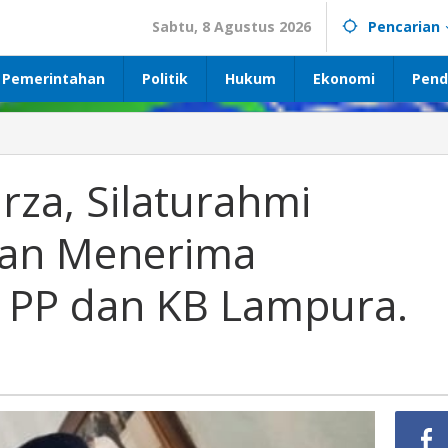
Sabtu, 8 Agustus 2026
Pencarian
Pemerintahan
Politik
Hukum
Ekonomi
Pend
Ketua
PD
IWO
rza, Silaturahmi
Mirza,
Silaturahmi
dan Menerima
Dengan
Bupati
dan
 PP dan KB Lampura.
Menerima
Kunjungan
Kadis
PP
dan
KB
Lampura.