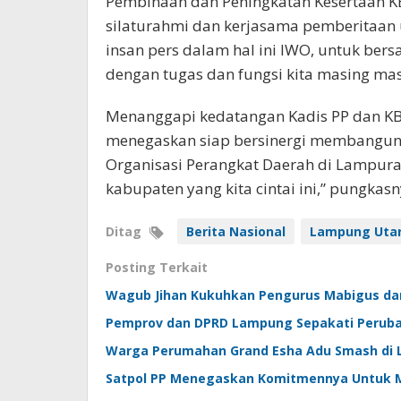
Pembinaan dan Peningkatan Kesertaan KB
silaturahmi dan kerjasama pemberitaa
insan pers dalam hal ini IWO, untuk b
dengan tugas dan fungsi kita masing mas
Menanggapi kedatangan Kadis PP dan KB
menegaskan siap bersinergi membangun 
Organisasi Perangkat Daerah di Lampu
kabupaten yang kita cintai ini,” pungkasn
Ditag
Berita Nasional
Lampung Uta
Posting Terkait
Wagub Jihan Kukuhkan Pengurus Mabigus da
Pemprov dan DPRD Lampung Sepakati Perub
Warga Perumahan Grand Esha Adu Smash di L
Satpol PP Menegaskan Komitmennya Untuk 