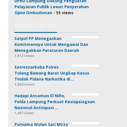
DPRD Lampung Dukung Penguatan
Pelayanan Publik Lewat Penyerahan
Opini Ombudsman
- 55 views
Berita Populer
Satpol PP Menegaskan
Komitmennya Untuk Mengawal Dan
Menegakkan Peraturan Daerah
1,812 views
Satresnarkoba Polres
Tulang Bawang Barat Ungkap Kasus
Tindak Pidana Narkotika di…
1,664 views
Hadapi Ancaman El Niño,
Polda Lampung Perkuat Kesiapsiagaan
Nasional Antisipasi …
1,497 views
Purnama Wulan Sari Mirza