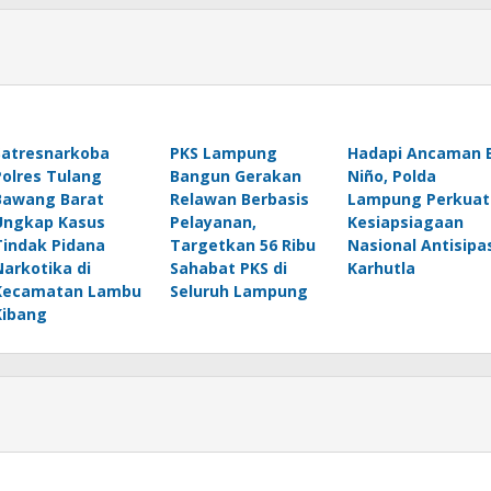
Satresnarkoba
PKS Lampung
Hadapi Ancaman E
Polres Tulang
Bangun Gerakan
Niño, Polda
Bawang Barat
Relawan Berbasis
Lampung Perkuat
Ungkap Kasus
Pelayanan,
Kesiapsiagaan
Tindak Pidana
Targetkan 56 Ribu
Nasional Antisipa
Narkotika di
Sahabat PKS di
Karhutla
Kecamatan Lambu
Seluruh Lampung
Kibang