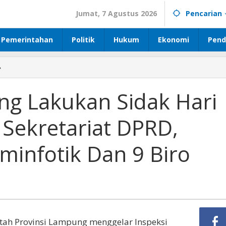
Jumat, 7 Agustus 2026
Pencarian
Pemerintahan
Politik
Hukum
Ekonomi
Pend
»
Pemprov
Lampung
Lakukan
g Lakukan Sidak Hari
Sidak
Hari
 Sekretariat DPRD,
Pertama
Kerja
di
minfotik Dan 9 Biro
Sekretariat
DPRD,
BPKAD,
Dinas
Kominfotik
Dan
9
ah Provinsi Lampung menggelar Inspeksi