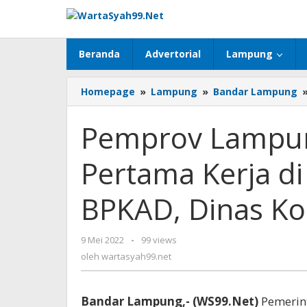
Lewati
ke
konten
Beranda
Advertorial
Lampung
Homepage
»
Lampung
»
Bandar Lampung
Pemprov Lampun
Pertama Kerja di
BPKAD, Dinas Ko
9 Mei 2022
oleh
-
99 views
wartasyah99.net
oleh
wartasyah99.net
Bandar Lampung,- (WS99.Net)
Pemerint