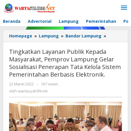
Lewati
ke
konten
Beranda
Advertorial
Lampung
Pemerintahan
Pol
Homepage
»
Lampung
»
Bandar Lampung
»
Tingkatka
Layanan
Publik
Tingkatkan Layanan Publik Kepada
Kepada
Masyarakat, Pemprov Lampung Gelar
Masyaraka
Sosialisasi Penerapan Tata Kelola Sistem
Pemprov
Lampung
Pemerintahan Berbasis Elektronik.
Gelar
22 Maret 2022
oleh
-
167 views
Sosialisasi
wartasyah99.net
oleh
wartasyah99.net
Penerapan
Tata
Kelola
Sistem
Pemerinta
Berbasis
Elektronik.